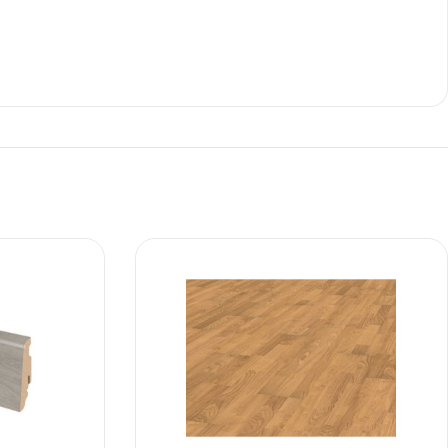
Ι NIGHT LUX MATT 60X120 ΠΡΩΤΗ
ΠΟΙΟΤΗΤΑ
αύρο ματ, μαρμάρινο εφέ, ρεκτιφιέ πλακίδιο πορσελάνης