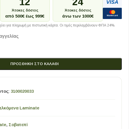
12
24
VISA
Άτοκες δόσεις
Άτοκες δόσεις
από 500€ έως 999€
άνω των 1000€
Mastercard
ύει για πληρωμή με πιστωτική κάρτα. Οι τιμές περιλαμβάνουν ΦΠΑ 24%.
αγγελίας
ΠΡΟΣΘΉΚΗ ΣΤΟ ΚΑΛΆΘΙ
ντος:
3100020033
ελκόμενα Laminate
ate
,
Σοβατεπί