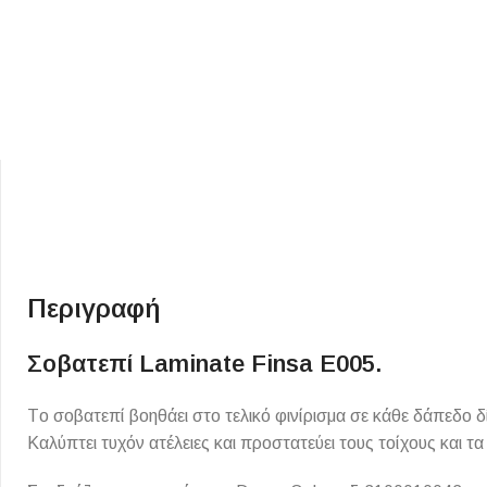
ΕΙΔΟΣ ΠΛΑΚΙΔΙΩΝ
ΥΦΟΣ ΠΛΑΚΙΔΙΩΝ
Κουζίνας
Πέτρα
Περιγραφή
Εσωτερικού Χώρου
Ξύλο
Εξωτερικού Χώρου
Σοβατεπί Laminate Finsa E005.
Τσιμέντο
Ντεκόρ - Μπάνιου
Μάρμαρο
Τo σοβατεπί βοηθάει στο τελικό φινίρισμα σε κάθε δάπεδο δ
Τοίχου - Δαπέδου Μπάνιου
Καλύπτει τυχόν ατέλειες και προστατεύει τους τοίχους και 
Πισίνας