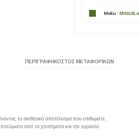
Msku :
M0018La
ΠΕΡΙΓΡΑΦΉ
ΚΌΣΤΟΣ ΜΕΤΑΦΟΡΙΚΏΝ
ΧΡΗΣΙΜΑ
Οδηγός Αγοράς Πλακιδίων
Υπολογισμός Αποστατών -Κλίπς
ίνοντας το αισθητικό αποτέλεσμα που επιθυμείτε.
τα πατώματα από τα χτυπήματα και την υγρασία.