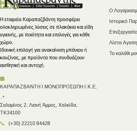
Ο Λογαριασμ
Η εταιρεία Καραπαζβάντη προσφέρει
Ιστορικό Πα
ολοκληρωμένες λύσεις σε πλακάκια και είδη
Επεξεργασία
υγιεινής, με ποιότητα και επιλογές για κάθε
χώρο.
Λίστα Αγαπ
Ιδανική επιλογή για ανακαίνιση μπάνιου ή
Το καλάθι μο
κουζίνας, με προϊόντα που συνδυάζουν
αισθητική και αντοχή.
🏢
ΚΑΡΑΠΑΖΒΑΝΤΗ Ι ΜΟΝΟΠΡΟΣΩΠΗ Ι.Κ.Ε.
📍
Σαλαμίνος 2, Λιανή Άμμος, Χαλκίδα,
ΤΚ34100
📞
(+30) 22210 84428
✉️
info@megakarapazvantis.gr