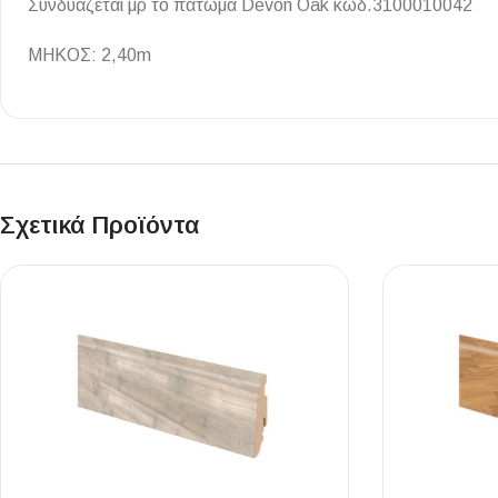
Συνδυάζεται μρ το πάτωμα Devon Oak κωδ.3100010042
Επένδυσης Τοίχου
ΜΗΚΟΣ: 2,40m
Ψηφίδες
Ειδικά Τεμάχια
Σχετικά Προϊόντα