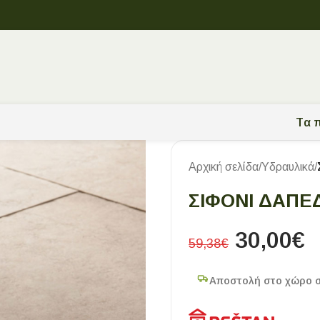
Tα π
Αρχική σελίδα
/
Υδραυλικά
/
ΣΙΦΌΝΙ ΔΑΠΈ
30,00
€
59,38
€
Αποστολή στο χώρο 