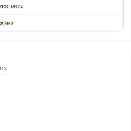
ντος:
DRY2
αυλικά
ΚΏΝ