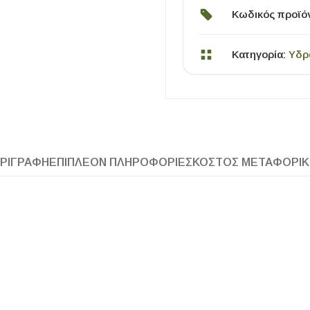
Κωδικός προϊό
Κατηγορία:
Υδρ
ΧΡΗΣΙΜΑ
ΡΙΓΡΑΦΉ
ΕΠΙΠΛΈΟΝ ΠΛΗΡΟΦΟΡΊΕΣ
ΚΌΣΤΟΣ ΜΕΤΑΦΟΡΙ
Οδηγός Αγοράς Πλακιδίων
Υπολογισμός Αποστατών -Κλίπς