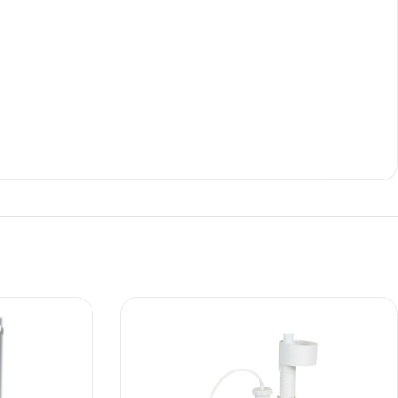
Ι NIGHT LUX MATT 60X120 ΠΡΩΤΗ
ΠΟΙΟΤΗΤΑ
αύρο ματ, μαρμάρινο εφέ, ρεκτιφιέ πλακίδιο πορσελάνης