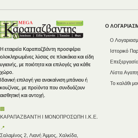
Ο ΛΟΓΑΡΙΑΣ
Ο Λογαριασμ
Η εταιρεία Καραπαζβάντη προσφέρει
Ιστορικό Πα
ολοκληρωμένες λύσεις σε πλακάκια και είδη
Επεξεργασία
υγιεινής, με ποιότητα και επιλογές για κάθε
χώρο.
Λίστα Αγαπ
Ιδανική επιλογή για ανακαίνιση μπάνιου ή
Το καλάθι μο
κουζίνας, με προϊόντα που συνδυάζουν
αισθητική και αντοχή.
🏢
ΚΑΡΑΠΑΖΒΑΝΤΗ Ι ΜΟΝΟΠΡΟΣΩΠΗ Ι.Κ.Ε.
📍
Σαλαμίνος 2, Λιανή Άμμος, Χαλκίδα,