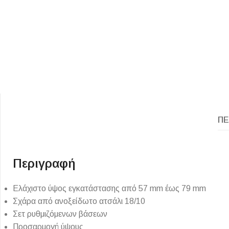
ΕΙΔΟΣ ΠΛΑΚΙΔΙΩΝ
ΥΦΟΣ ΠΛΑΚΙΔΙΩΝ
ΠΕ
Κουζίνας
Πέτρα
Εσωτερικού Χώρου
Ξύλο
Περιγραφή
Εξωτερικού Χώρου
Τσιμέντο
Ντεκόρ - Μπάνιου
Μάρμαρο
Ελάχιστο ύψος εγκατάστασης από 57 mm έως 79 mm
Σχάρα από ανοξείδωτο ατσάλι 18/10
Τοίχου - Δαπέδου Μπάνιου
Σετ ρυθμιζόμενων βάσεων
Πισίνας
Προσαρμογή ύψους