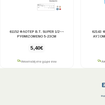
61152 ΦΛΟΤΈΡ Β.Τ. SUPER 1/2~~
62143 
ΡΥΘΜΙΖΌΜΕΝΟ 5-23CM
ΑΥΞΟΜ
5,40
€
Αποστολή στο χώρο σου
Απ