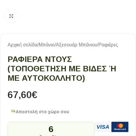
Κλικ για μεγέθυνση
Αρχική σελίδα
/
Μπάνιο
/
Αξεσουάρ Μπάνιου
/
Ραφιέρες
ΡΑΦΙΈΡΑ ΝΤΟΥΣ
(ΤΟΠΟΘΈΤΗΣΗ ΜΕ ΒΊΔΕΣ Ή Μ
Ε ΑΥΤΟΚΌΛΛΗΤΟ)
67,60
€
Αποστολή στο χώρο σου
VISA
6
Mastercard