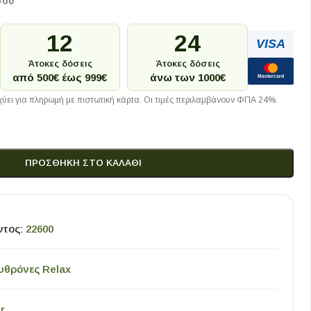
σου
12
24
VISA
Άτοκες δόσεις
Άτοκες δόσεις
από 500€ έως 999€
άνω των 1000€
Mastercard
ύει για πληρωμή με πιστωτική κάρτα. Οι τιμές περιλαμβάνουν ΦΠΑ 24%.
ΠΡΟΣΘΉΚΗ ΣΤΟ ΚΑΛΆΘΙ
ντος:
22600
υθρόνες Relax
r