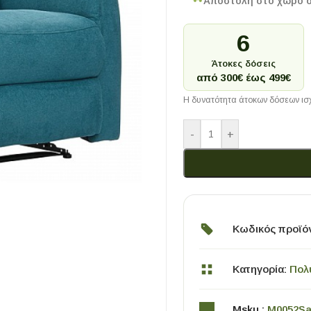
Αποστολή στο χώρο 
6
Άτοκες δόσεις
από 300€ έως 499€
Η δυνατότητα άτοκων δόσεων ισχ
-
+
Κωδικός προϊό
Κατηγορία:
Πολ
Msku :
M0052Sa