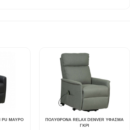
Ι NIGHT LUX MATT 60X120 ΠΡΩΤΗ
ΠΟΙΟΤΗΤΑ
αύρο ματ, μαρμάρινο εφέ, ρεκτιφιέ πλακίδιο πορσελάνης
I PU ΜΑΥΡΟ
ΠΟΛΥΘΡΌΝΑ RELAX DENVER ΥΦΑΣΜΑ
ΓΚΡΙ