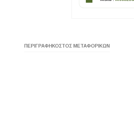
ΠΕΡΙΓΡΑΦΉ
ΚΌΣΤΟΣ ΜΕΤΑΦΟΡΙΚΏΝ
ΧΡΗΣΙΜΑ
Οδηγός Αγοράς Πλακιδίων
Υπολογισμός Αποστατών -Κλίπς