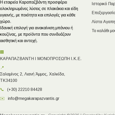
Η εταιρεία Καραπαζβάντη προσφέρει
Ιστορικό Πα
ολοκληρωμένες λύσεις σε πλακάκια και είδη
Επεξεργασία
υγιεινής, με ποιότητα και επιλογές για κάθε
χώρο.
Λίστα Αγαπ
Ιδανική επιλογή για ανακαίνιση μπάνιου ή
Το καλάθι μο
κουζίνας, με προϊόντα που συνδυάζουν
αισθητική και αντοχή.
🏢
ΚΑΡΑΠΑΖΒΑΝΤΗ Ι ΜΟΝΟΠΡΟΣΩΠΗ Ι.Κ.Ε.
📍
Σαλαμίνος 2, Λιανή Άμμος, Χαλκίδα,
ΤΚ34100
📞
(+30) 22210 84428
✉️
info@megakarapazvantis.gr