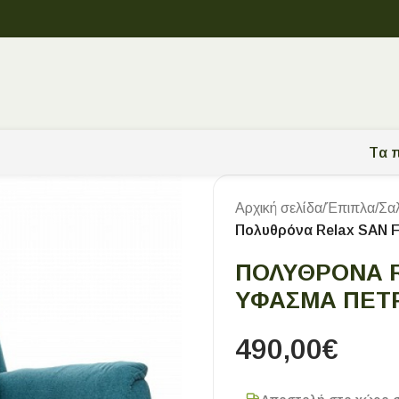
Tα π
Αρχική σελίδα
/
Έπιπλα
/
Σα
Πολυθρόνα Relax SAN
ΠΟΛΥΘΡΌΝΑ 
ΥΦΑΣΜΑ ΠΕΤ
490,00
€