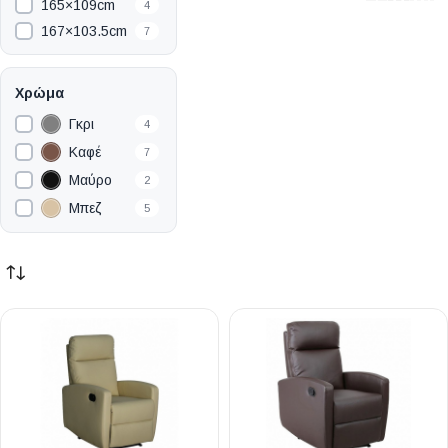
165×109cm
4
167×103.5cm
7
Χρώμα
Γκρι
4
Καφέ
7
Μαύρο
2
Μπεζ
5