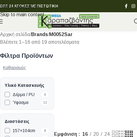
ΕΩΣ 24 ΑΤΟΚΕΣ ΜΕ ΠΙΣΤΩΤΙΚΗ
Skip to navigation
Skip to main content
Αρχική σελίδα
/
Brands
/
M0052Sar
Βλέπετε 1–16 από 19 αποτελέσματα
Φίλτρα Προϊόντων
Καθαρισμός
Υλικό Κατασκευής
Δέρμα / PU
6
Ύφασμα
13
Διαστάσεις
157×104cm
8
Εμφάνιση
16
20
24