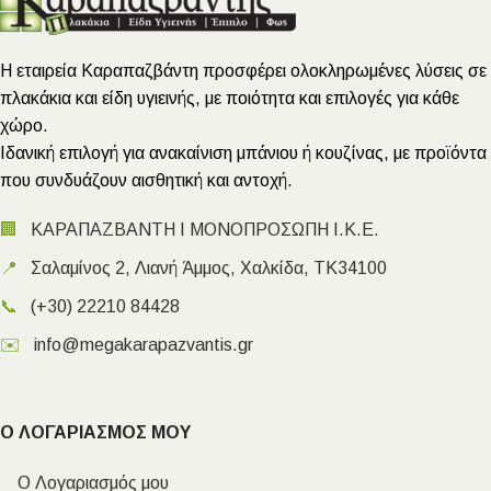
Η εταιρεία Καραπαζβάντη προσφέρει ολοκληρωμένες λύσεις σε
πλακάκια και είδη υγιεινής, με ποιότητα και επιλογές για κάθε
χώρο.
Ιδανική επιλογή για ανακαίνιση μπάνιου ή κουζίνας, με προϊόντα
που συνδυάζουν αισθητική και αντοχή.
🏢
ΚΑΡΑΠΑΖΒΑΝΤΗ Ι ΜΟΝΟΠΡΟΣΩΠΗ Ι.Κ.Ε.
📍
Σαλαμίνος 2, Λιανή Άμμος, Χαλκίδα, ΤΚ34100
📞
(+30) 22210 84428
✉️
info@megakarapazvantis.gr
Ο ΛΟΓΑΡΙΑΣΜΟΣ ΜΟΥ
Ο Λογαριασμός μου