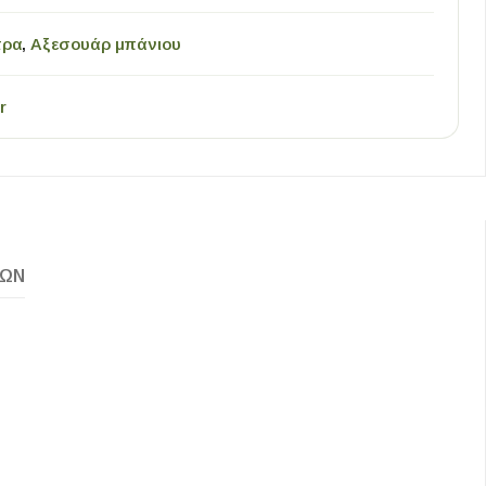
τρα
,
Αξεσουάρ μπάνιου
r
ΚΏΝ