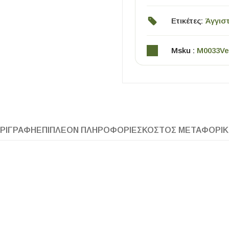
Ετικέτες:
Άγγισ
Msku :
M0033Ve
ΧΡΗΣΙΜΑ
ΡΙΓΡΑΦΉ
ΕΠΙΠΛΈΟΝ ΠΛΗΡΟΦΟΡΊΕΣ
ΚΌΣΤΟΣ ΜΕΤΑΦΟΡΙ
Οδηγός Αγοράς Πλακιδίων
Υπολογισμός Αποστατών -Κλίπς