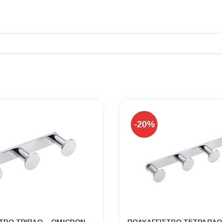
ΠΛΑΚΑΚ
Μοντέρνο μ
ΔΕΣ ΤΟ
-20%