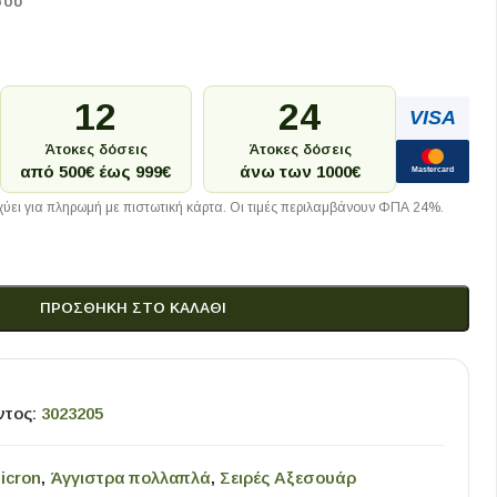
σου
12
24
VISA
Άτοκες δόσεις
Άτοκες δόσεις
από 500€ έως 999€
άνω των 1000€
Mastercard
ύει για πληρωμή με πιστωτική κάρτα. Οι τιμές περιλαμβάνουν ΦΠΑ 24%.
ΠΡΟΣΘΉΚΗ ΣΤΟ ΚΑΛΆΘΙ
ντος:
3023205
icron
,
Άγγιστρα πολλαπλά
,
Σειρές Αξεσουάρ