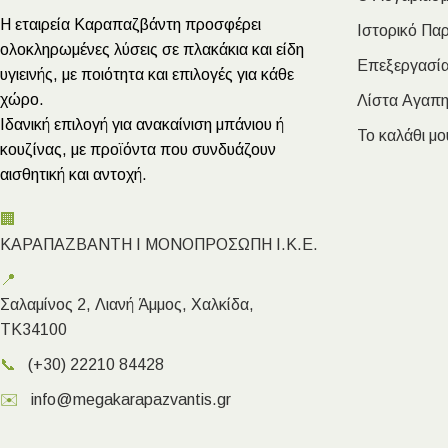
Η εταιρεία Καραπαζβάντη προσφέρει
Ιστορικό Πα
ολοκληρωμένες λύσεις σε πλακάκια και είδη
Επεξεργασία
υγιεινής, με ποιότητα και επιλογές για κάθε
χώρο.
Λίστα Αγαπ
Ιδανική επιλογή για ανακαίνιση μπάνιου ή
Το καλάθι μο
κουζίνας, με προϊόντα που συνδυάζουν
αισθητική και αντοχή.
🏢
ΚΑΡΑΠΑΖΒΑΝΤΗ Ι ΜΟΝΟΠΡΟΣΩΠΗ Ι.Κ.Ε.
📍
Σαλαμίνος 2, Λιανή Άμμος, Χαλκίδα,
ΤΚ34100
📞
(+30) 22210 84428
✉️
info@megakarapazvantis.gr