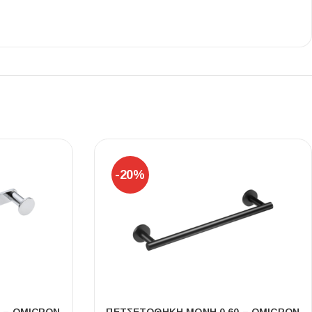
Ι NIGHT LUX MATT 60X120 ΠΡΩΤΗ
ΠΟΙΟΤΗΤΑ
αύρο ματ, μαρμάρινο εφέ, ρεκτιφιέ πλακίδιο πορσελάνης
-20%