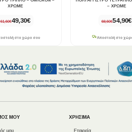
ΤΡΟ ΤΡΙΠΛΟ – OMICRON –
ΠΟΛΥΑΓΓΙΣΤΡΟ ΤΕΤΡΑΠΛΟ
ΧΡΩΜΕ
– ΧΡΩΜΕ
49,30
€
54,90
€
61,60
€
68,60
€
οστολή στο χώρο σου
Αποστολή στο χώρ
ΜΟΣ ΜΟΥ
ΧΡΗΣΙΜΑ
ός μου
Εταιρεία