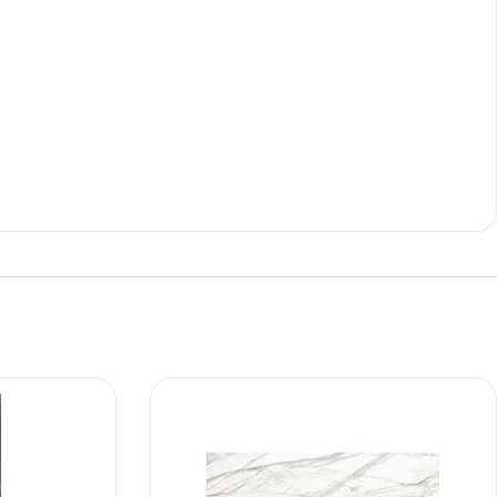
Ι NIGHT LUX MATT 60X120 ΠΡΩΤΗ
ΠΟΙΟΤΗΤΑ
αύρο ματ, μαρμάρινο εφέ, ρεκτιφιέ πλακίδιο πορσελάνης