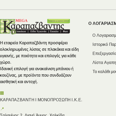
Ο ΛΟΓΑΡΙΑΣ
Ο Λογαριασμ
Η εταιρεία Καραπαζβάντη προσφέρει
Ιστορικό Πα
ολοκληρωμένες λύσεις σε πλακάκια και είδη
Επεξεργασία
υγιεινής, με ποιότητα και επιλογές για κάθε
χώρο.
Λίστα Αγαπ
Ιδανική επιλογή για ανακαίνιση μπάνιου ή
Το καλάθι μο
κουζίνας, με προϊόντα που συνδυάζουν
αισθητική και αντοχή.
🏢
ΚΑΡΑΠΑΖΒΑΝΤΗ Ι ΜΟΝΟΠΡΟΣΩΠΗ Ι.Κ.Ε.
📍
Σαλαμίνος 2, Λιανή Άμμος, Χαλκίδα,