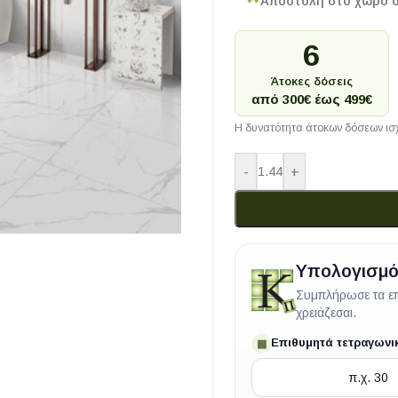
Αποστολή στο χώρο 
6
Άτοκες δόσεις
από 300€ έως 499€
Η δυνατότητα άτοκων δόσεων ισχ
-
+
Υπολογισμό
Συμπλήρωσε τα επ
χρειάζεσαι.
Επιθυμητά τετραγωνι
▦