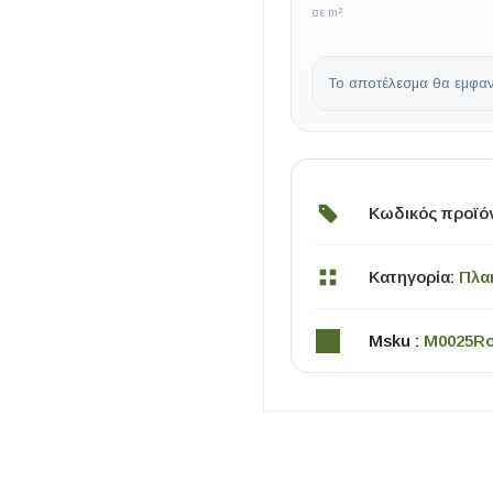
σε m²
Το αποτέλεσμα θα εμφαν
Κωδικός προϊό
ΧΡΗΣΙΜΑ
Κατηγορία:
Πλα
Οδηγός Αγοράς Πλακιδίων
Υπολογισμός Αποστατών -Κλίπς
Msku :
M0025R