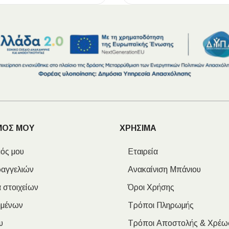
ΜΟΣ ΜΟΥ
ΧΡΗΣΙΜΑ
ός μου
Εταιρεία
ραγγελιών
Ανακαίνιση Μπάνιου
 στοιχείων
Όροι Χρήσης
ημένων
Τρόποι Πληρωμής
υ
Τρόποι Αποστολής & Χρέω