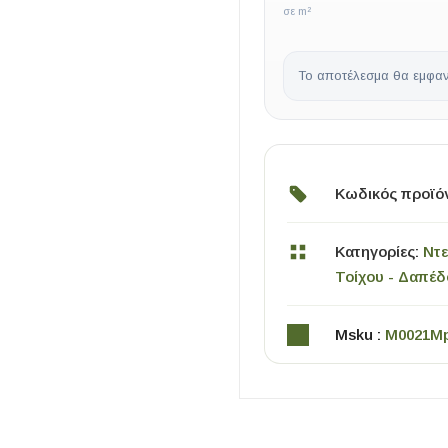
σε m²
Το αποτέλεσμα θα εμφαν
Κωδικός προϊό
ΧΡΗΣΙΜΑ
Κατηγορίες:
Ντ
Οδηγός Αγοράς Πλακιδίων
Τοίχου - Δαπέ
Υπολογισμός Αποστατών -Κλίπς
Msku :
M0021M