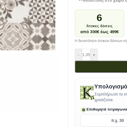
Αποστολή στο χώρο 
6
Άτοκες δόσεις
από 300€ έως 499€
Η δυνατότητα άτοκων δόσεων ισχ
-
+
Υπολογισμό
Συμπλήρωσε τα επ
χρειάζεσαι.
Επιθυμητά τετραγωνι
▦