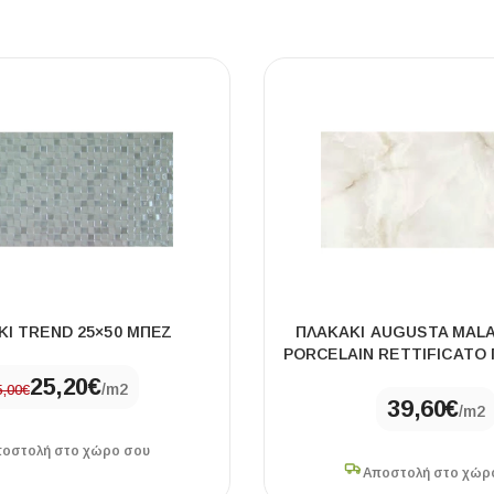
ΚΙ TREND 25×50 ΜΠΕΖ
ΠΛΑΚΆΚΙ AUGUSTA MALA
PORCELAIN RETTIFICATO 
25,20
€
/m2
5,00
€
39,60
€
/m2
οστολή στο χώρο σου
Αποστολή στο χώρ