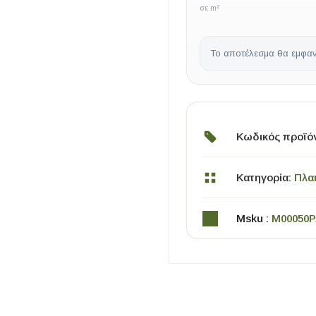
σε m²
Το αποτέλεσμα θα εμφαν
Κωδικός προϊό
ΧΡΗΣΙΜΑ
Κατηγορία:
Πλα
Οδηγός Αγοράς Πλακιδίων
Υπολογισμός Αποστατών -Κλίπς
Msku :
M00050