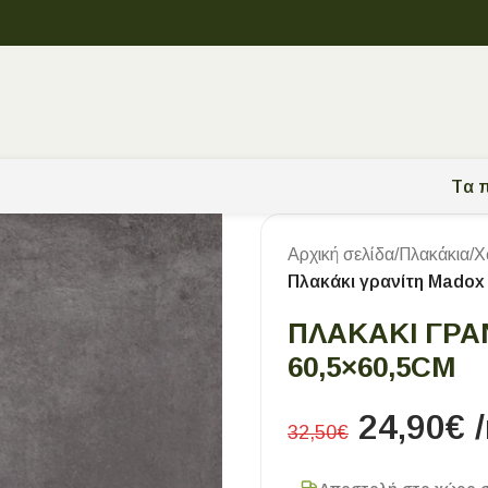
Tα π
Αρχική σελίδα
/
Πλακάκια
/
Χ
Πλακάκι γρανίτη Madox 
ΠΛΑΚΆΚΙ ΓΡΑ
60,5×60,5CM
24,90
€
32,50
€