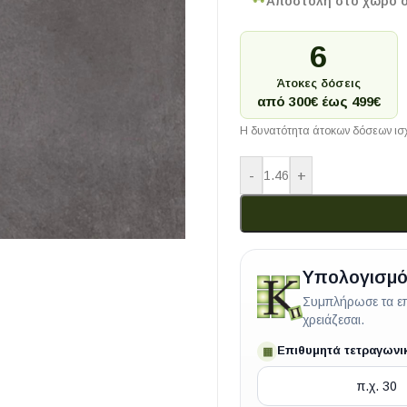
Αποστολή στο χώρο 
6
Άτοκες δόσεις
από 300€ έως 499€
Η δυνατότητα άτοκων δόσεων ισχ
-
+
Υπολογισμό
Συμπλήρωσε τα επ
χρειάζεσαι.
Επιθυμητά τετραγωνι
▦