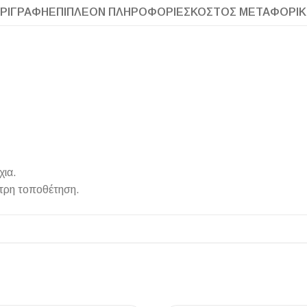
ΡΙΓΡΑΦΉ
ΕΠΙΠΛΈΟΝ ΠΛΗΡΟΦΟΡΊΕΣ
ΚΌΣΤΟΣ ΜΕΤΑΦΟΡΙ
ΠΛΑΚΑΚ
Μοντέρνο μ
ΔΕΣ ΤΟ
χια.
ετρη τοποθέτηση.