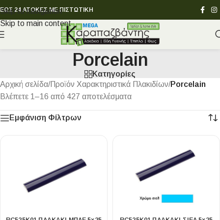
ΕΩΣ 24 ΑΤΟΚΕΣ ΜΕ ΠΙΣΤΩΤΙΚΗ
Skip to navigation
Skip to main content
Porcelain
Κατηγορίες
Αρχική σελίδα
/
Προϊόν Χαρακτηριστικά Πλακιδίων
/
Porcelain
Βλέπετε 1–16 από 427 αποτελέσματα
Εμφάνιση Φίλτρων