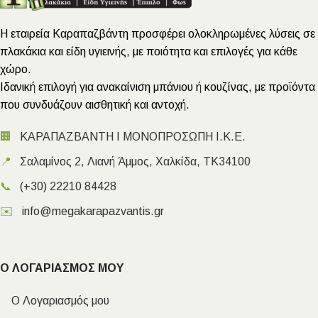
Η εταιρεία Καραπαζβάντη προσφέρει ολοκληρωμένες λύσεις σε
πλακάκια και είδη υγιεινής, με ποιότητα και επιλογές για κάθε
χώρο.
Ιδανική επιλογή για ανακαίνιση μπάνιου ή κουζίνας, με προϊόντα
που συνδυάζουν αισθητική και αντοχή.
🏢
ΚΑΡΑΠΑΖΒΑΝΤΗ Ι ΜΟΝΟΠΡΟΣΩΠΗ Ι.Κ.Ε.
📍
Σαλαμίνος 2, Λιανή Άμμος, Χαλκίδα, ΤΚ34100
📞
(+30) 22210 84428
✉️
info@megakarapazvantis.gr
Ο ΛΟΓΑΡΙΑΣΜΟΣ ΜΟΥ
Ο Λογαριασμός μου