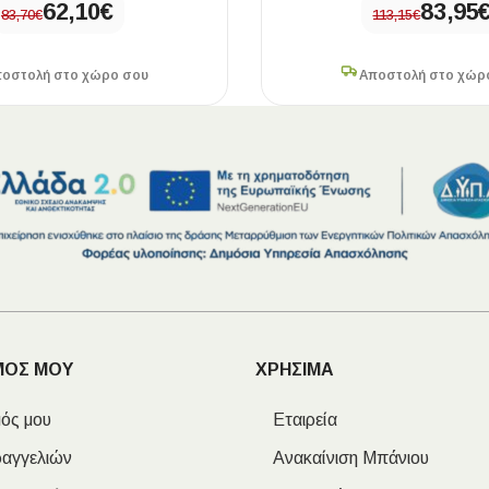
62,10
€
83,95
83,70
€
113,15
€
οστολή στο χώρο σου
Αποστολή στο χώρ
ΜΟΣ ΜΟΥ
ΧΡΗΣΙΜΑ
ός μου
Εταιρεία
ραγγελιών
Ανακαίνιση Μπάνιου