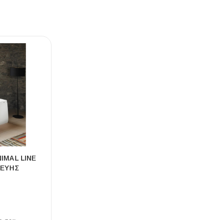
Ι NIGHT LUX MATT 60X120 ΠΡΩΤΗ
ΠΟΙΟΤΗΤΑ
αύρο ματ, μαρμάρινο εφέ, ρεκτιφιέ πλακίδιο πορσελάνης
IMAL LINE
ΚΕΥΗΣ