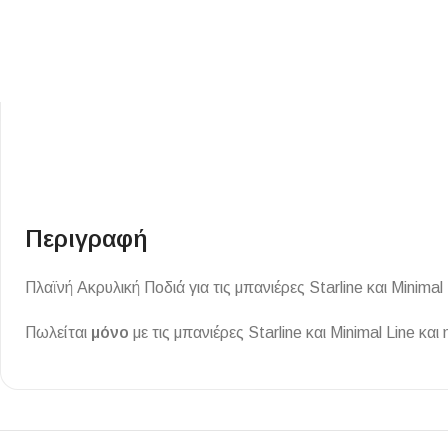
ΕΙΔΟΣ ΠΛΑΚΙΔΙΩΝ
ΥΦΟΣ ΠΛΑΚΙΔΙΩΝ
Περιγραφή
Κουζίνας
Πέτρα
Πλαϊνή Ακρυλική Ποδιά για τις μπανιέρες Starline και Minimal 
Εσωτερικού Χώρου
Ξύλο
Εξωτερικού Χώρου
Τσιμέντο
Πωλείται
μόνο
με τις μπανιέρες Starline και Minimal Line κα
Ντεκόρ - Μπάνιου
Μάρμαρο
Τοίχου - Δαπέδου Μπάνιου
Πισίνας