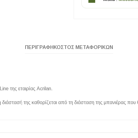
ΠΕΡΙΓΡΑΦΉ
ΚΌΣΤΟΣ ΜΕΤΑΦΟΡΙΚΏΝ
ΧΡΗΣΙΜΑ
Οδηγός Αγοράς Πλακιδίων
Line της εταιρίας Acrilan.
Υπολογισμός Αποστατών -Κλίπς
ι η διάστασή της καθορίζεται από τη διάσταση της μπανιέρας που 