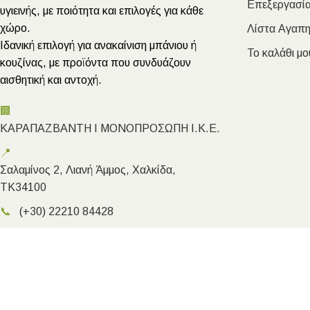
Επεξεργασία
υγιεινής, με ποιότητα και επιλογές για κάθε
χώρο.
Λίστα Αγαπ
Ιδανική επιλογή για ανακαίνιση μπάνιου ή
Το καλάθι μο
κουζίνας, με προϊόντα που συνδυάζουν
αισθητική και αντοχή.
🏢
ΚΑΡΑΠΑΖΒΑΝΤΗ Ι ΜΟΝΟΠΡΟΣΩΠΗ Ι.Κ.Ε.
📍
Σαλαμίνος 2, Λιανή Άμμος, Χαλκίδα,
ΤΚ34100
📞
(+30) 22210 84428
✉️
info@megakarapazvantis.gr
Megakarapazvantis.gr
- Copyright ©2026 | Created by Kyriak