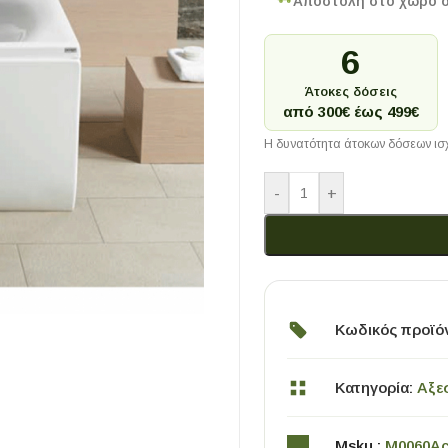
Αποστολή στο χώρο 
6
Άτοκες δόσεις
από 300€ έως 499€
Η δυνατότητα άτοκων δόσεων ισχ
-
+
Κωδικός προϊό
Κατηγορία:
Αξε
Msku :
M0060Ac