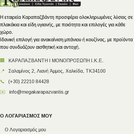
Η εταιρεία Καραπαζβάντη προσφέρει ολοκληρωμένες λύσεις σε
πλακάκια και είδη υγιεινής, με ποιότητα και επιλογές για κάθε
χώρο.
Ιδανική επιλογή για ανακαίνιση μπάνιου ή κουζίνας, με προϊόντα
που συνδυάζουν αισθητική και αντοχή.
🏢
ΚΑΡΑΠΑΖΒΑΝΤΗ Ι ΜΟΝΟΠΡΟΣΩΠΗ Ι.Κ.Ε.
📍
Σαλαμίνος 2, Λιανή Άμμος, Χαλκίδα, ΤΚ34100
📞
(+30) 22210 84428
✉️
info@megakarapazvantis.gr
Ο ΛΟΓΑΡΙΑΣΜΟΣ ΜΟΥ
Ο Λογαριασμός μου