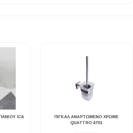
Ι NIGHT LUX MATT 60X120 ΠΡΩΤΗ
ΠΟΙΟΤΗΤΑ
αύρο ματ, μαρμάρινο εφέ, ρεκτιφιέ πλακίδιο πορσελάνης
ΠΆΝΙΟΥ ICA
ΠΙΓΚΆΛ ΑΝΑΡΤΏΜΕΝΟ ΧΡΩΜΈ
QUATTRO 4701