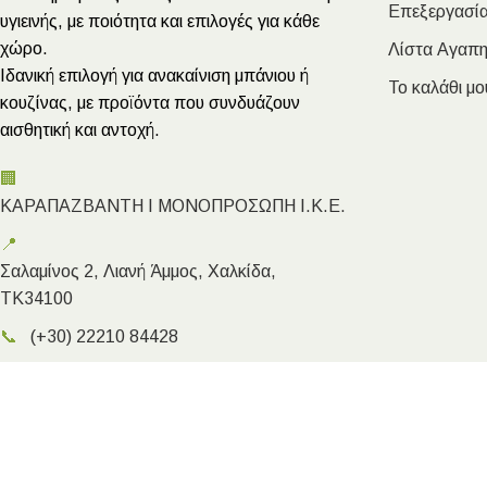
Επεξεργασία
υγιεινής, με ποιότητα και επιλογές για κάθε
χώρο.
Λίστα Αγαπ
Ιδανική επιλογή για ανακαίνιση μπάνιου ή
Το καλάθι μο
κουζίνας, με προϊόντα που συνδυάζουν
αισθητική και αντοχή.
🏢
ΚΑΡΑΠΑΖΒΑΝΤΗ Ι ΜΟΝΟΠΡΟΣΩΠΗ Ι.Κ.Ε.
📍
Σαλαμίνος 2, Λιανή Άμμος, Χαλκίδα,
ΤΚ34100
📞
(+30) 22210 84428
✉️
info@megakarapazvantis.gr
Megakarapazvantis.gr
- Copyright ©2026 | Created by Kyriak