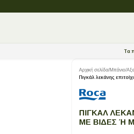
Tα π
Αρχική σελίδα
/
Μπάνιο
/
Αξ
Πιγκάλ λεκάνης επιτοίχ
ΠΙΓΚΆΛ ΛΕΚΆ
ΜΕ ΒΊΔΕΣ Ή 