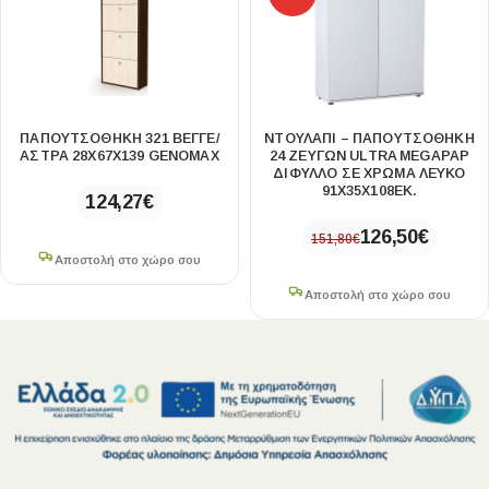
ΠΑΠΟΥΤΣΟΘΉΚΗ 321 ΒΈΓΓΕ/
ΝΤΟΥΛΆΠΙ – ΠΑΠΟΥΤΣΟΘΉΚΗ
ΆΣΤΡΑ 28X67X139 GENOMAX
24 ΖΕΥΓΏΝ ULTRA MEGAPAP
ΔΊΦΥΛΛΟ ΣΕ ΧΡΏΜΑ ΛΕΥΚΌ
91X35X108ΕΚ.
124,27
€
126,50
€
151,80
€
Αποστολή στο χώρο σου
Αποστολή στο χώρο σου