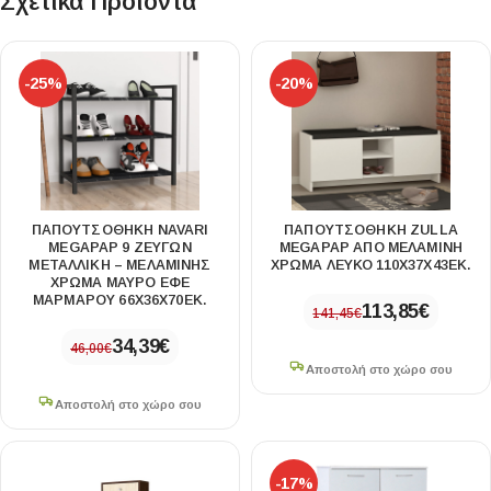
Σχετικά Προϊόντα
-25%
-20%
ΠΑΠΟΥΤΣΟΘΉΚΗ NAVARI
ΠΑΠΟΥΤΣΟΘΉΚΗ ZULLA
MEGAPAP 9 ΖΕΥΓΏΝ
MEGAPAP ΑΠΌ ΜΕΛΑΜΊΝΗ
ΜΕΤΑΛΛΙΚΉ – ΜΕΛΑΜΊΝΗΣ
ΧΡΏΜΑ ΛΕΥΚΌ 110X37X43ΕΚ.
ΧΡΏΜΑ ΜΑΎΡΟ ΕΦΈ
ΜΑΡΜΆΡΟΥ 66X36X70ΕΚ.
113,85
€
141,45
€
34,39
€
46,00
€
Αποστολή στο χώρο σου
Αποστολή στο χώρο σου
-17%