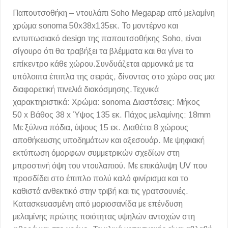
Παπουτσοθήκη – ντουλάπι Soho Megapap από μελαμίνη
χρώμα sonoma 50x38x135εκ. Το μοντέρνο και
εντυπωσιακό design της παπουτσοθήκης Soho, είναι
σίγουρο ότι θα τραβήξει τα βλέμματα και θα γίνει το
επίκεντρο κάθε χώρου.Συνδυάζεται αρμονικά με τα
υπόλοιπα έπιπλα της σειράς, δίνοντας στο χώρο σας μια
διαφορετική πινελιά διακόσμησης.Τεχνικά
χαρακτηριστικά: Χρώμα: sonoma Διαστάσεις: Μήκος
50 x Βάθος 38 x Ύψος 135 εκ. Πάχος μελαμίνης: 18mm
Με ξύλινα πόδια, ύψους 15 εκ. Διαθέτει 8 χώρους
αποθήκευσης υποδημάτων και αξεσουάρ. Με ψηφιακή
εκτύπωση όμορφων συμμετρικών σχεδίων στη
μπροστινή όψη του ντουλαπιού. Με επικάλυψη UV που
προσδίδει στο έπιπλο πολύ καλό φινίρισμα και το
καθιστά ανθεκτικό στην τριβή και τις γρατσουνιές.
Κατασκευασμένη από μοριοσανίδα με επένδυση
μελαμίνης πρώτης ποιότητας υψηλών αντοχών στη