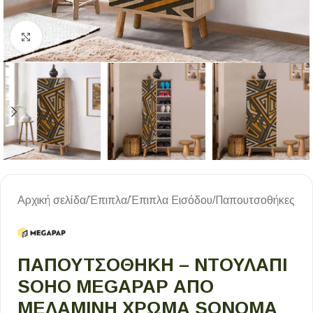
Κλικ για μεγέθυνση
Αρχική σελίδα
/
Έπιπλα
/
Έπιπλα Εισόδου
/
Παπουτσοθήκες
ΠΑΠΟΥΤΣΟΘΉΚΗ – ΝΤΟΥΛΆΠΙ
SOHO MEGAPAP ΑΠΌ
ΜΕΛΑΜΊΝΗ ΧΡΏΜΑ SONOMA