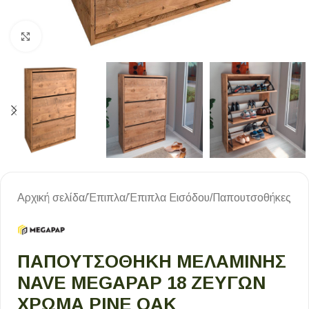
Κλικ για μεγέθυνση
Αρχική σελίδα
/
Έπιπλα
/
Έπιπλα Εισόδου
/
Παπουτσοθήκες
ΠΑΠΟΥΤΣΟΘΉΚΗ ΜΕΛΑΜΊΝΗΣ
NAVE MEGAPAP 18 ΖΕΥΓΏΝ
ΧΡΏΜΑ PINE OAK