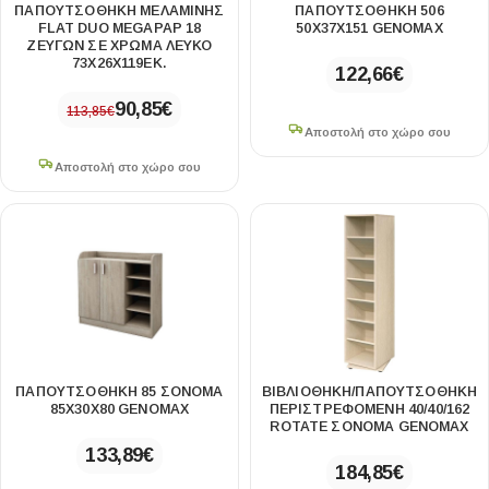
ΠΑΠΟΥΤΣΟΘΉΚΗ ΜΕΛΑΜΊΝΗΣ
ΠΑΠΟΥΤΣΟΘΉΚΗ 506
FLAT DUO MEGAPAP 18
50X37X151 GENOMAX
ΖΕΎΓΩΝ ΣΕ ΧΡΏΜΑ ΛΕΥΚΌ
73X26X119ΕΚ.
122,66
€
90,85
€
113,85
€
Αποστολή στο χώρο σου
Αποστολή στο χώρο σου
ΠΑΠΟΥΤΣΟΘΉΚΗ 85 ΣΌΝΟΜΑ
ΒΙΒΛΙΟΘΉΚΗ/ΠΑΠΟΥΤΣΟΘΉΚΗ
85X30X80 GENOMAX
ΠΕΡΙΣΤΡΕΦΌΜΕΝΗ 40/40/162
ROTATE ΣΌΝΟΜΑ GENOMAX
133,89
€
184,85
€