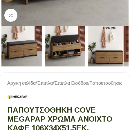
Κλικ για μεγέθυνση
Αρχική σελίδα
/
Έπιπλα
/
Έπιπλα Εισόδου
/
Παπουτσοθήκες
ΠΑΠΟΥΤΣΟΘΉΚΗ COVE
MEGAPAP ΧΡΏΜΑ ΑΝΟΙΧΤΌ
ΚΑΦΈ 106X34X51,5ΕΚ.