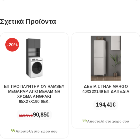
Σχετικά Προϊόντα
-20%
ΈΠΙΠΛΟ ΠΛΥΝΤΗΡΊΟΥ RAMSEY
ΔΕΞΙΑ ΣΤΗΛΗ MARGO
MEGAPAP ΑΠΌ ΜΕΛΑΜΊΝΗ
40X32X149 EΠΙΔΑΠΕΔΙΑ
ΧΡΏΜΑ ΑΝΘΡΑΚΊ
65X27X190,6ΕΚ.
194,41
€
90,85
€
113,85
€
Αποστολή στο χώρο σου
Αποστολή στο χώρο σου