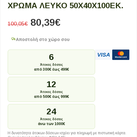
ΧΡΏΜΑ ΛΕΥΚΌ 50X40X100ΕΚ.
80,39
€
100,05
€
Αποστολή στο χώρο σου
VISA
6
Mastercard
Άτοκες δόσεις
από 300€ έως 499€
12
Άτοκες δόσεις
από 500€ έως 999€
24
Άτοκες δόσεις
άνω των 1000€
Η δυνατότητα άτοκων δόσεων ισχύει για πληρωμή με πιστωτική κάρτα.