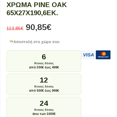
ΧΡΏΜΑ PINE OAK
65X27X190,6ΕΚ.
90,85
€
113,85
€
Αποστολή στο χώρο σου
VISA
6
Mastercard
Άτοκες δόσεις
από 300€ έως 499€
12
Άτοκες δόσεις
από 500€ έως 999€
24
Άτοκες δόσεις
άνω των 1000€