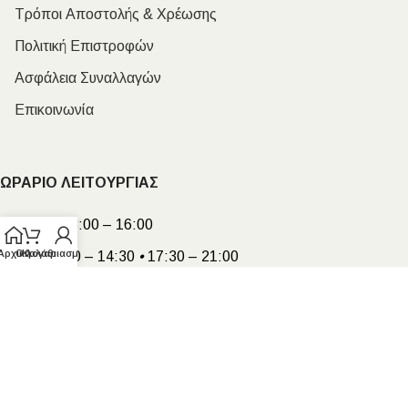
Τρόποι Αποστολής & Χρέωσης
Πολιτική Επιστροφών
Ασφάλεια Συναλλαγών
Επικοινωνία
ΩΡΑΡΙΟ ΛΕΙΤΟΥΡΓΙΑΣ
Δευτέρα:
08:00 – 16:00
Αρχική
Ο λογαριασμός μου
Καλάθι
Τρίτη:
08:00 – 14:30
•
17:30 – 21:00
Τετάρτη:
08:00 – 16:00
Πέμπτη:
08:00 – 14:30
•
17:30 – 21:00
Παρασκευή:
08:00 – 14:30
•
17:30 – 21:00
Σάββατο:
08:00 – 15:00