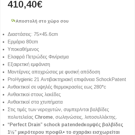
410,40
€
Αποστολή στο χώρο σου
Διαστάσεις: 75×45.6cm
Eρμάριο 80cm
Υποκαθήμενος
Ελαφρά Πετρώδες Φινίρισμα
Εξαιρετική εμφάνιση
Μοντέρνες αποχρώσεις με φυσική απόδοση
ProHygienic 21 Αντιβακτηριακή επιφάνεια SchockPatent
Aνθεκτικοί σε υψηλές θερμοκρασίες εως 280°c
Aνθεκτικοi στους λεκέδες
Aνθεκτικοί στα χτυπήματα
Στις τιμές των νεροχυτών, συμπερ/νται βαλβίδες
πολυτελείας
Chrome
, σωληνώσεις, λιποσυλλέκτης.
“Perfect Drain” schock patendedκομψές βαλβίδες
1½” μικρότερου προφίλ• το σχαράκι εισχωρείται