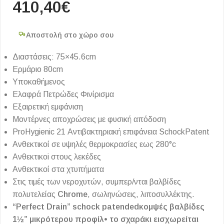
410,40
€
Αποστολή στο χώρο σου
Διαστάσεις: 75×45.6cm
Eρμάριο 80cm
Υποκαθήμενος
Ελαφρά Πετρώδες Φινίρισμα
Εξαιρετική εμφάνιση
Μοντέρνες αποχρώσεις με φυσική απόδοση
ProHygienic 21 Αντιβακτηριακή επιφάνεια SchockPatent
Aνθεκτικοί σε υψηλές θερμοκρασίες εως 280°c
Aνθεκτικοi στους λεκέδες
Aνθεκτικοί στα χτυπήματα
Στις τιμές των νεροχυτών, συμπερ/νται βαλβίδες
πολυτελείας
Chrome
, σωληνώσεις, λιποσυλλέκτης.
“Perfect Drain” schock patendedκομψές βαλβίδες
1½” μικρότερου προφίλ• το σχαράκι εισχωρείται