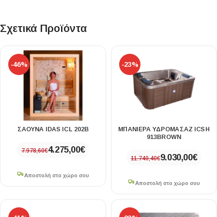
Σχετικά Προϊόντα
-46%
-23%
ΣΆΟΥΝΑ IDAS ICL 202B
ΜΠΑΝΙΈΡΑ ΥΔΡΟΜΑΣΆΖ ICSH
913BROWN
4.275,00
€
7.978,60
€
9.030,00
€
11.740,40
€
Αποστολή στο χώρο σου
Αποστολή στο χώρο σου