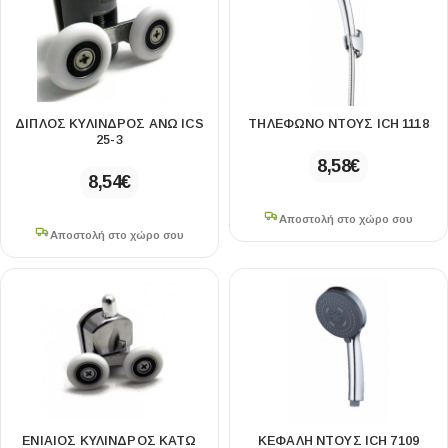
67×37cm
1
68.5×39.5×81cm
1
68×36cm
1
68×46×20cm
1
72×58×28cm
1
ΔΙΠΛΌΣ ΚΎΛΙΝΔΡΟΣ ΆΝΩ ICS
ΤΗΛΈΦΩΝΟ ΝΤΟΥΣ ICH 1118
25-3
73×50×21cm
1
8,58
€
78×46×16cm
1
8,54
€
78×46×20cm
1
Αποστολή στο χώρο σου
80×60cm
2
Αποστολή στο χώρο σου
80×80cm
8
80×90cm
2
80×100cm
3
80×120cm
7
80×140cm
2
82×48×19cm
4
83×55×35cm
1
85×120cm
2
ΕΝΙΑΊΟΣ ΚΎΛΙΝΔΡΟΣ ΚΆΤΩ
ΚΕΦΑΛΉ ΝΤΟΥΣ ICH 7109