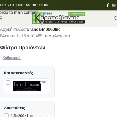
ΕΩΣ 24 ΑΤΟΚΕΣ ΜΕ ΠΙΣΤΩΤΙΚΗ
Skip to navigation
Skip to main content
Αρχική σελίδα
/
Brands
/
M0060Inc
Βλέπετε 1–16 από 485 αποτελέσματα
Φίλτρα Προϊόντων
Καθαρισμός
Κατασκευαστές
484
Διαστάσεις
1.5×200×1cm
4