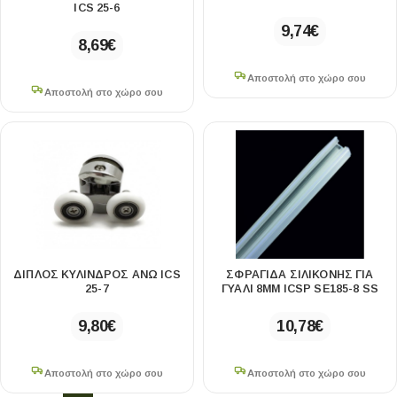
ICS 25-6
86×55×35cm
2
9,74
€
90×90cm
18
8,69
€
90×120cm
1
90×140cm
Αποστολή στο χώρο σου
2
Αποστολή στο χώρο σου
90×160cm
2
90×180cm
1
95×95cm
4
95×120cm
4
98×58×24cm
2
100×100cm
2
100×100×225cm
1
100×120cm
1
ΔΙΠΛΌΣ ΚΎΛΙΝΔΡΟΣ ΆΝΩ ICS
ΣΦΡΑΓΊΔΑ ΣΙΛΙΚΌΝΗΣ ΓΙΑ
100×140cm
1
25-7
ΓΥΑΛΊ 8MM ICSP SE185-8 SS
102×58×24cm
1
9,80
€
10,78
€
105×105cm
4
119×44.5×22.3cm
5
Αποστολή στο χώρο σου
Αποστολή στο χώρο σου
120×110×210cm
1