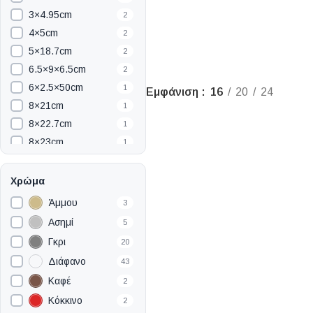
3×4.95cm
2
4×5cm
2
5×18.7cm
2
6.5×9×6.5cm
2
6×2.5×50cm
1
Εμφάνιση
16
20
24
8×21cm
1
8×22.7cm
1
8×23cm
1
9.3×24.3cm
1
9×55.5cm
1
Χρώμα
9×90×210cm
1
Άμμου
3
10.5×23cm
1
Ασημί
5
10.6×24.8cm
1
Γκρι
20
10×23.5cm
1
Διάφανο
43
11.4×5.2×32.6cm
1
Καφέ
2
11×10×16.5cm
1
Κόκκινο
2
12×3.5×12cm
1