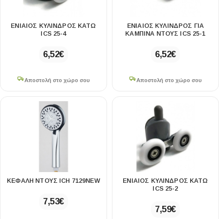
51×41cm
1
51×41×20cm
1
ΕΝΙΑΊΟΣ ΚΎΛΙΝΔΡΟΣ ΚΆΤΩ
ΕΝΙΑΊΟΣ ΚΎΛΙΝΔΡΟΣ ΓΙΑ
51×42×19cm
1
ICS 25-4
ΚΑΜΠΊΝΑ ΝΤΟΥΣ ICS 25-1
51×50×95cm
1
52×25×18cm
6,52
€
1
6,52
€
52×43×21cm
1
52×52×21cm
1
Αποστολή στο χώρο σου
Αποστολή στο χώρο σου
53×45×21cm
1
53×53×18cm
2
53×53×20cm
1
54×43×15cm
1
56×45×19cm
1
56×55×100cm
1
59.5×38.5×16cm
1
59×21.5×39cm
1
ΚΕΦΑΛΉ ΝΤΟΥΣ ICH 7129NEW
ΕΝΙΑΊΟΣ ΚΎΛΙΝΔΡΟΣ ΚΆΤΩ
ICS 25-2
60.5×36×80cm
1
7,53
€
60×37×78.5cm
1
7,59
€
60×70cm
1