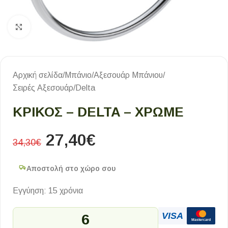
Κλικ για μεγέθυνση
Αρχική σελίδα
/
Μπάνιο
/
Αξεσουάρ Μπάνιου
/
Σειρές Αξεσουάρ
/
Delta
ΚΡΙΚΟΣ – DELTA – ΧΡΩΜΕ
27,40
€
34,30
€
Αποστολή στο χώρο σου
Εγγύηση: 15 χρόνια
VISA
6
Mastercard