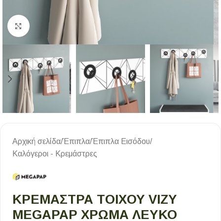
Κλικ για μεγέθυνση
Αρχική σελίδα
/
Έπιπλα
/
Έπιπλα Εισόδου
/
Καλόγεροι - Κρεμάστρες
ΚΡΕΜΆΣΤΡΑ ΤΟΊΧΟΥ VIZY
MEGAPAP ΧΡΏΜΑ ΛΕΥΚΌ