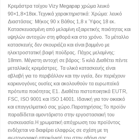
Κρεμάστρα τοίχου Vizy Megapap χρώμα λευκό
90×1,8×18εκ.Τεχνικά χαρακτηριστικά: Χρώμα: λευκό
Διαστάσεις: Μήκος 90 x Βάθος 1,8 x Ύψος 18 εκ.
Κατασκευασμένη από μελαμίνη εξαιρετικής ποιότητας και
υψηλών αντοχών στη φθορά και στο χρόνο. Το μέταλλο
κατασκευής δεν σκουριάζει και είναι βαμμένο με
ηλεκτροστατική βαφή πούδρας. Πάχος μελαμίνης:
18mm. Μέγιστη αντοχή σε βάρος: 5 κιλά Διαθέτει πέντε
μεταλλικές κρεμάστρες. Τα υλικά κατασκευής είναι
αβλαβή για το περιβάλλον και την υγεία, δεν περιέχουν
καρκινογόνες ουσίες και ακολουθούν τα ευρωπαϊκά
πρότυπα ποιότητας Ε1. Διαθέτει πιστοποιητικά EUTR,
FSC, ISO 9001 και ISO 14001. Ιδανική για τον οικιακό
και επαγγελματικό σας χώρο.Παρατηρήσεις:Το προϊόν
παραδίδεται αμοντάριστο στην εργοστασιακή του
συσκευασία.Η χρωματική απόχρωση του προϊόντος
ενδέχεται να διαφέρει ελαφρώς σε σχέση με τη
φωτογραφική απεικόνισή του στην οθόνη σας.