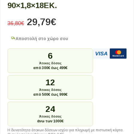
90×1,8×18ΕΚ.
29,79
€
36,80
€
Αποστολή στο χώρο σου
VISA
6
Mastercard
Άτοκες δόσεις
από 300€ έως 499€
12
Άτοκες δόσεις
από 500€ έως 999€
24
Άτοκες δόσεις
άνω των 1000€
Η δυνατότητα άτοκων δόσεων ισχύει για πληρωμή με πιστωτική κάρτα.