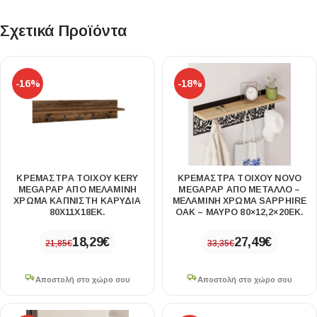
Σχετικά Προϊόντα
-16%
-18%
ΚΡΕΜΆΣΤΡΑ ΤΟΊΧΟΥ KERY
ΚΡΕΜΆΣΤΡΑ ΤΟΊΧΟΥ NOVO
MEGAPAP ΑΠΌ ΜΕΛΑΜΊΝΗ
MEGAPAP ΑΠΌ ΜΈΤΑΛΛΟ –
ΧΡΏΜΑ ΚΑΠΝΙΣΤΉ ΚΑΡΥΔΙΆ
ΜΕΛΑΜΊΝΗ ΧΡΏΜΑ SAPPHIRE
80X11X18ΕΚ.
OAK – ΜΑΎΡΟ 80×12,2×20ΕΚ.
18,29
€
27,49
€
21,85
€
33,35
€
Αποστολή στο χώρο σου
Αποστολή στο χώρο σου