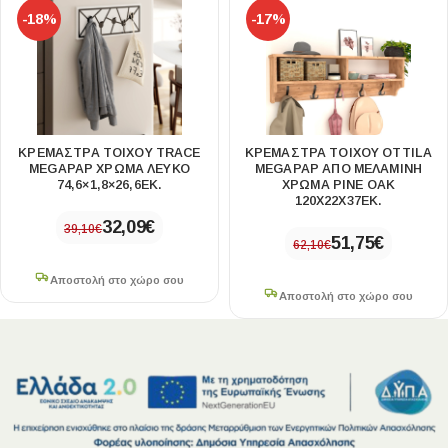
-18%
-17%
ΚΡΕΜΆΣΤΡΑ ΤΟΊΧΟΥ TRACE
ΚΡΕΜΆΣΤΡΑ ΤΟΊΧΟΥ OTTILA
MEGAPAP ΧΡΏΜΑ ΛΕΥΚΌ
MEGAPAP ΑΠΌ ΜΕΛΑΜΊΝΗ
74,6×1,8×26,6ΕΚ.
ΧΡΏΜΑ PINE OAK
120X22X37ΕΚ.
32,09
€
39,10
€
51,75
€
62,10
€
Αποστολή στο χώρο σου
Αποστολή στο χώρο σου