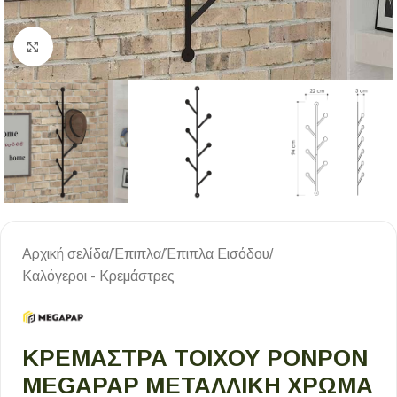
Κλικ για μεγέθυνση
Αρχική σελίδα
/
Έπιπλα
/
Έπιπλα Εισόδου
/
Καλόγεροι - Κρεμάστρες
ΚΡΕΜΆΣΤΡΑ ΤΟΊΧΟΥ PONPON
MEGAPAP ΜΕΤΑΛΛΙΚΉ ΧΡΏΜΑ