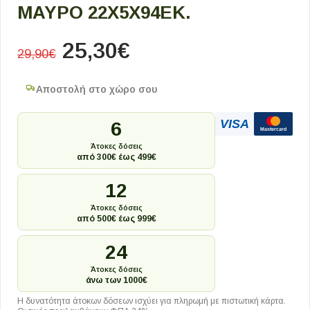
ΜΑΎΡΟ 22X5X94ΕΚ.
25,30
€
29,90
€
Αποστολή στο χώρο σου
VISA
6
Mastercard
Άτοκες δόσεις
από 300€ έως 499€
12
Άτοκες δόσεις
από 500€ έως 999€
24
Άτοκες δόσεις
άνω των 1000€
Η δυνατότητα άτοκων δόσεων ισχύει για πληρωμή με πιστωτική κάρτα.