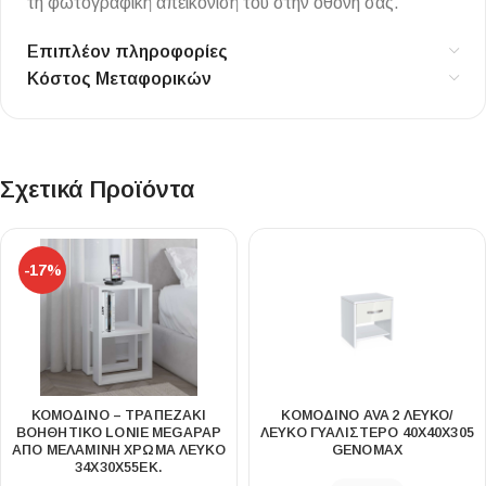
τη φωτογραφική απεικόνισή του στην οθόνη σας.
Επιπλέον πληροφορίες
Κόστος Μεταφορικών
Σχετικά Προϊόντα
-17%
ΚΟΜΟΔΊΝΟ – ΤΡΑΠΕΖΆΚΙ
ΚΟΜΟΔΊΝΟ AVA 2 ΛΕΥΚΌ/
ΒΟΗΘΗΤΙΚΌ LONIE MEGAPAP
ΛΕΥΚΌ ΓΥΑΛΙΣΤΕΡΌ 40X40X305
ΑΠΌ ΜΕΛΑΜΊΝΗ ΧΡΏΜΑ ΛΕΥΚΌ
GENOMAX
34X30X55ΕΚ.