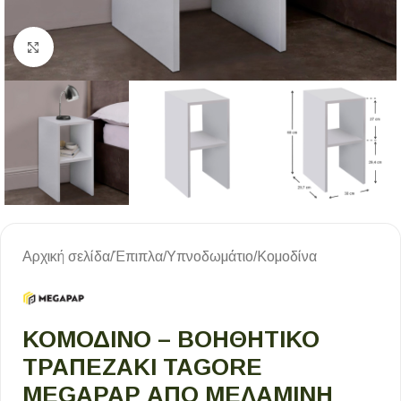
Κλικ για μεγέθυνση
Αρχική σελίδα
/
Έπιπλα
/
Υπνοδωμάτιο
/
Κομοδίνα
ΚΟΜΟΔΊΝΟ – ΒΟΗΘΗΤΙΚΌ
ΤΡΑΠΕΖΆΚΙ TAGORE
MEGAPAP ΑΠΌ ΜΕΛΑΜΊΝΗ