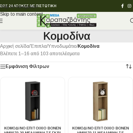
ΕΩΣ 24 ΑΤΟΚΕΣ ΜΕ ΠΙΣΤΩΤΙΚΗ
Skip to navigation
Skip to main content
Κομοδίνα
Αρχική σελίδα
/
Έπιπλα
/
Υπνοδωμάτιο
/
Κομοδίνα
Βλέπετε 1–16 από 103 αποτελέσματα
Εμφάνιση Φίλτρων
ΚΟΜΟΔΙΝΟ ΕΠΙΤΟΙΧΙΟ BONEN
ΚΟΜΟΔΙΝΟ ΕΠΙΤΟΙΧΙΟ BONEN