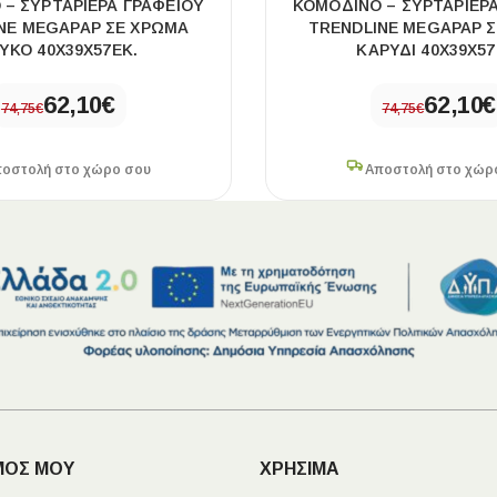
– ΣΥΡΤΑΡΙΈΡΑ ΓΡΑΦΕΊΟΥ
ΚΟΜΟΔΊΝΟ – ΣΥΡΤΑΡΙΈΡ
NE MEGAPAP ΣΕ ΧΡΏΜΑ
TRENDLINE MEGAPAP 
ΥΚΌ 40X39X57ΕΚ.
ΚΑΡΥΔΊ 40X39X57
62,10
€
62,10
€
74,75
€
74,75
€
οστολή στο χώρο σου
Αποστολή στο χώρ
ΜΟΣ ΜΟΥ
ΧΡΗΣΙΜΑ