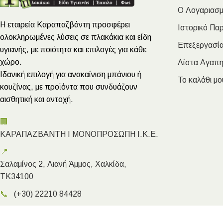
Ο Λογαριασμ
Η εταιρεία Καραπαζβάντη προσφέρει
Ιστορικό Πα
ολοκληρωμένες λύσεις σε πλακάκια και είδη
Επεξεργασία
υγιεινής, με ποιότητα και επιλογές για κάθε
χώρο.
Λίστα Αγαπ
Ιδανική επιλογή για ανακαίνιση μπάνιου ή
Το καλάθι μο
κουζίνας, με προϊόντα που συνδυάζουν
αισθητική και αντοχή.
🏢
ΚΑΡΑΠΑΖΒΑΝΤΗ Ι ΜΟΝΟΠΡΟΣΩΠΗ Ι.Κ.Ε.
📍
Σαλαμίνος 2, Λιανή Άμμος, Χαλκίδα,
ΤΚ34100
📞
(+30) 22210 84428
✉️
info@megakarapazvantis.gr