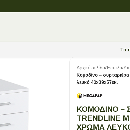
Tα π
Αρχική σελίδα
/
Έπιπλα
/
Υπ
Κομοδίνο – συρταριέρα
λευκό 40x39x57εκ.
ΚΟΜΟΔΊΝΟ – 
TRENDLINE M
ΧΡΏΜΑ ΛΕΥΚΌ