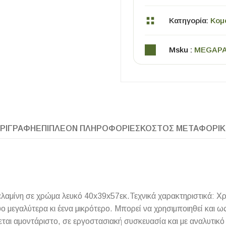
Κατηγορία:
Κομ
Msku :
MEGAP
ΧΡΗΣΙΜΑ
ΡΙΓΡΑΦΉ
ΕΠΙΠΛΈΟΝ ΠΛΗΡΟΦΟΡΊΕΣ
ΚΌΣΤΟΣ ΜΕΤΑΦΟΡΙ
Οδηγός Αγοράς Πλακιδίων
Υπολογισμός Αποστατών -Κλίπς
λαμίνη σε χρώμα λευκό 40x39x57εκ.Τεχνικά χαρακτηριστικά: Χ
ο μεγαλύτερα κι έενα μικρότερο. Μπορεί να χρησιμποιηθεί και ως
ται αμοντάριστο, σε εργοστασιακή συσκευασία και με αναλυτι