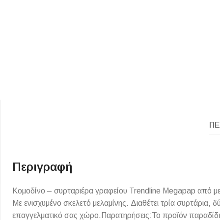
ΕΙΔΟΣ ΠΛΑΚΙΔΙΩΝ
ΥΦΟΣ ΠΛΑΚΙΔΙΩΝ
ΠΕ
Κουζίνας
Πέτρα
Εσωτερικού Χώρου
Ξύλο
Εξωτερικού Χώρου
Τσιμέντο
Περιγραφή
Ντεκόρ - Μπάνιου
Μάρμαρο
Κομοδίνο – συρταριέρα γραφείου Trendline Megapap από με
Τοίχου - Δαπέδου Μπάνιου
Με ενισχυμένο σκελετό μελαμίνης. Διαθέτει τρία συρτάρια, δύ
Πισίνας
επαγγελματικό σας χώρο.Παρατηρήσεις:Το προϊόν παραδίδε