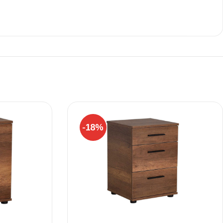
Ι NIGHT LUX MATT 60X120 ΠΡΩΤΗ
ΠΟΙΟΤΗΤΑ
αύρο ματ, μαρμάρινο εφέ, ρεκτιφιέ πλακίδιο πορσελάνης
-18%