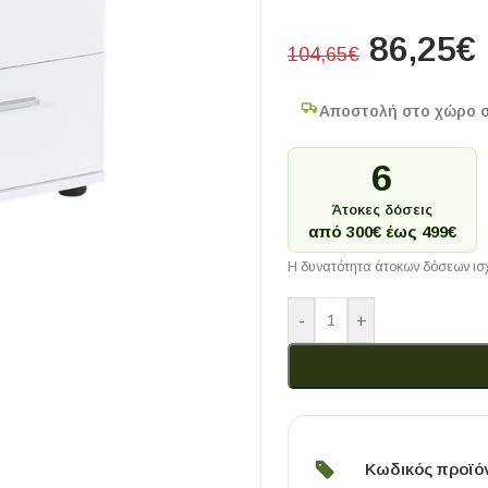
86,25
€
104,65
€
Αποστολή στο χώρο 
6
Άτοκες δόσεις
από 300€ έως 499€
Η δυνατότητα άτοκων δόσεων ισχ
-
+
Κωδικός προϊό