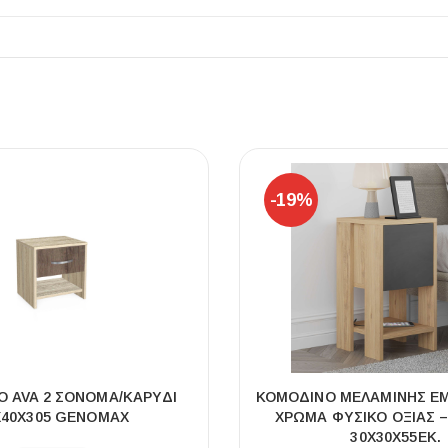
ΠΛΑΚΑΚ
Μοντέρνο μ
-19%
ΔΕΣ ΤΟ
 AVA 2 ΣΌΝΟΜΑ/ΚΑΡΥΔΊ
ΚΟΜΟΔΊΝΟ ΜΕΛΑΜΊΝΗΣ E
X40X305 GENOMAX
ΧΡΏΜΑ ΦΥΣΙΚΌ ΟΞΙΆΣ –
30X30X55ΕΚ.