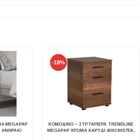
Ι NIGHT LUX MATT 60X120 ΠΡΩΤΗ
ΠΟΙΟΤΗΤΑ
αύρο ματ, μαρμάρινο εφέ, ρεκτιφιέ πλακίδιο πορσελάνης
-18%
MA MEGAPAP
ΚΟΜΟΔΊΝΟ – ΣΥΡΤΑΡΙΈΡΑ TRENDLINE
 ΑΝΘΡΑΚΊ
MEGAPAP ΧΡΏΜΑ ΚΑΡΥΔΊ 40X39X57ΕΚ.