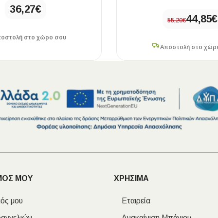
36,27
€
44,85
€
55,20
€
οστολή στο χώρο σου
Αποστολή στο χώρ
ΜΟΣ ΜΟΥ
ΧΡΗΣΙΜΑ
ός μου
Εταιρεία
ραγγελιών
Ανακαίνιση Μπάνιου