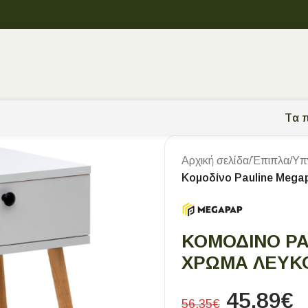
Tα π
Αρχική σελίδα
/
Έπιπλα
/
Υπ
Κομοδίνο Pauline Mega
ΚΟΜΟΔΊΝΟ P
ΧΡΏΜΑ ΛΕΥΚΌ
45,89
€
56,35
€