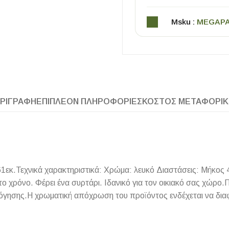
Msku :
MEGAP
ΡΙΓΡΑΦΉ
ΕΠΙΠΛΈΟΝ ΠΛΗΡΟΦΟΡΊΕΣ
ΚΌΣΤΟΣ ΜΕΤΑΦΟΡΙ
ΧΡΗΣΙΜΑ
Οδηγός Αγοράς Πλακιδίων
Υπολογισμός Αποστατών -Κλίπς
1εκ.Τεχνικά χαρακτηριστικά: Χρώμα: λευκό Διαστάσεις: Μήκος 
ο χρόνο. Φέρει ένα συρτάρι. Ιδανικό για τον οικιακό σας χώρο
όγησης.Η χρωματική απόχρωση του προϊόντος ενδέχεται να δια