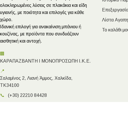
ολοκληρωμένες λύσεις σε πλακάκια και είδη
Επεξεργασία
υγιεινής, με ποιότητα και επιλογές για κάθε
χώρο.
Λίστα Αγαπ
Ιδανική επιλογή για ανακαίνιση μπάνιου ή
Το καλάθι μο
κουζίνας, με προϊόντα που συνδυάζουν
αισθητική και αντοχή.
🏢
ΚΑΡΑΠΑΖΒΑΝΤΗ Ι ΜΟΝΟΠΡΟΣΩΠΗ Ι.Κ.Ε.
📍
Σαλαμίνος 2, Λιανή Άμμος, Χαλκίδα,
ΤΚ34100
📞
(+30) 22210 84428
✉️
info@megakarapazvantis.gr
Megakarapazvantis.gr
- Copyright ©2026 | Created by Kyriak