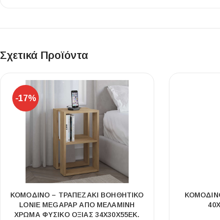
Επένδυσης Τοίχου
Ψηφίδες
Ειδικά Τεμάχια
Σχετικά Προϊόντα
-17%
ΚΟΜΟΔΊΝΟ – ΤΡΑΠΕΖΆΚΙ ΒΟΗΘΗΤΙΚΌ
ΚΟΜΟΔΊΝΟ
LONIE MEGAPAP ΑΠΌ ΜΕΛΑΜΊΝΗ
40
ΧΡΏΜΑ ΦΥΣΙΚΌ ΟΞΙΆΣ 34X30X55ΕΚ.