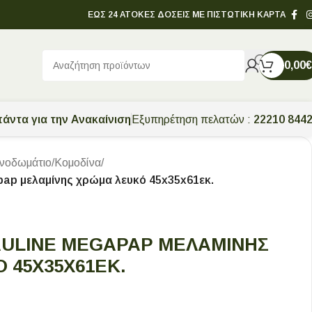
ΕΩΣ 24 ΑΤΟΚΕΣ ΔΟΣΕΙΣ ΜΕ ΠΙΣΤΩΤΙΚΗ ΚΑΡΤΑ
0,00
€
άντα για την Ανακαίνιση
Εξυπηρέτηση πελατών :
22210 844
νοδωμάτιο
/
Κομοδίνα
/
pap μελαμίνης χρώμα λευκό 45x35x61εκ.
AULINE MEGAPAP ΜΕΛΑΜΊΝΗΣ
 45X35X61ΕΚ.