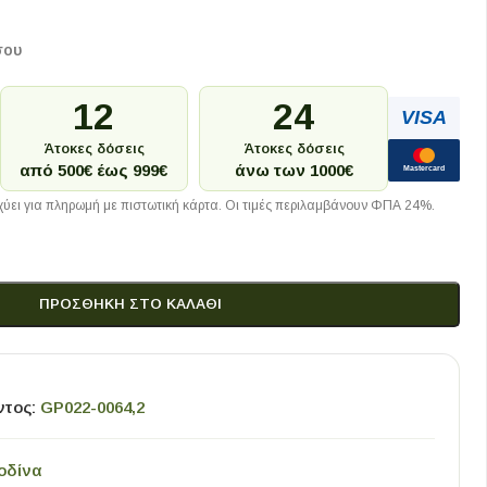
σου
12
24
VISA
Άτοκες δόσεις
Άτοκες δόσεις
από 500€ έως 999€
άνω των 1000€
Mastercard
ύει για πληρωμή με πιστωτική κάρτα. Οι τιμές περιλαμβάνουν ΦΠΑ 24%.
ΠΡΟΣΘΉΚΗ ΣΤΟ ΚΑΛΆΘΙ
ντος:
GP022-0064,2
οδίνα