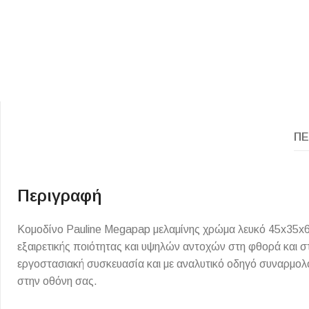
ΠΕ
ΕΙΔΟΣ ΠΛΑΚΙΔΙΩΝ
ΥΦΟΣ ΠΛΑΚΙΔΙΩΝ
Κουζίνας
Πέτρα
Περιγραφή
Εσωτερικού Χώρου
Ξύλο
Εξωτερικού Χώρου
Τσιμέντο
Κομοδίνο Pauline Megapap μελαμίνης χρώμα λευκό 45x35x6
εξαιρετικής ποιότητας και υψηλών αντοχών στη φθορά και στ
Ντεκόρ - Μπάνιου
Μάρμαρο
εργοστασιακή συσκευασία και με αναλυτικό οδηγό συναρμολ
Τοίχου - Δαπέδου Μπάνιου
στην οθόνη σας.
Πισίνας