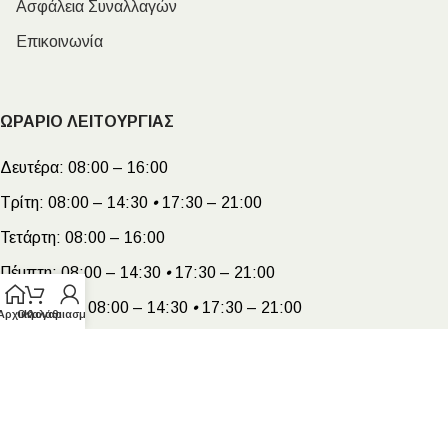
Ασφάλεια Συναλλαγών
Επικοινωνία
ΩΡΑΡΙΟ ΛΕΙΤΟΥΡΓΙΑΣ
Δευτέρα:
08:00 – 16:00
Τρίτη:
08:00 – 14:30
•
17:30 – 21:00
Τετάρτη:
08:00 – 16:00
Πέμπτη:
08:00 – 14:30
•
17:30 – 21:00
Παρασκευή:
08:00 – 14:30
•
17:30 – 21:00
Αρχική
Ο λογαριασμός μου
Καλάθι
Σάββατο:
08:00 – 15:00
Megakarapazvantis.gr
- Copyright ©2026 | Created by
Kyriakoulakis Nikolaos