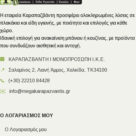
Η εταιρεία Καραπαζβάντη προσφέρει ολοκληρωμένες λύσεις σε
πλακάκια και είδη υγιεινής, με ποιότητα και επιλογές για κάθε
χώρο.
Ιδανική επιλογή για ανακαίνιση μπάνιου ή κουζίνας, με προϊόντα
που συνδυάζουν αισθητική και αντοχή.
🏢
ΚΑΡΑΠΑΖΒΑΝΤΗ Ι ΜΟΝΟΠΡΟΣΩΠΗ Ι.Κ.Ε.
📍
Σαλαμίνος 2, Λιανή Άμμος, Χαλκίδα, ΤΚ34100
📞
(+30) 22210 84428
✉️
info@megakarapazvantis.gr
Ο ΛΟΓΑΡΙΑΣΜΟΣ ΜΟΥ
Ο Λογαριασμός μου