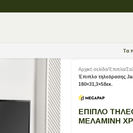
Tα π
Αρχική σελίδα
/
Έπιπλα
/
Σα
Έπιπλο τηλεόρασης Jar
180×31,3×58εκ.
ΈΠΙΠΛΟ ΤΗΛΕ
ΜΕΛΑΜΊΝΗ ΧΡ