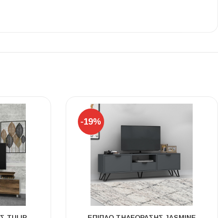
Ι NIGHT LUX MATT 60X120 ΠΡΩΤΗ
ΠΟΙΟΤΗΤΑ
αύρο ματ, μαρμάρινο εφέ, ρεκτιφιέ πλακίδιο πορσελάνης
-19%
Σ TULIP
ΈΠΙΠΛΟ ΤΗΛΕΌΡΑΣΗΣ JASMINE