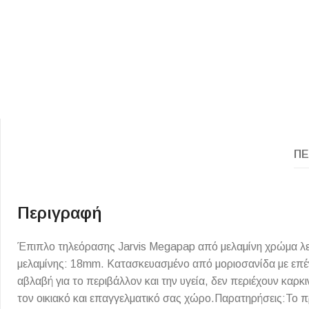
ΠΕ
ΕΙΔΟΣ ΠΛΑΚΙΔΙΩΝ
ΥΦΟΣ ΠΛΑΚΙΔΙΩΝ
Κουζίνας
Πέτρα
Εσωτερικού Χώρου
Ξύλο
Περιγραφή
Εξωτερικού Χώρου
Τσιμέντο
Έπιπλο τηλεόρασης Jarvis Megapap από μελαμίνη χρώμα λε
Ντεκόρ - Μπάνιου
Μάρμαρο
μελαμίνης: 18mm. Κατασκευασμένο από μοριοσανίδα με επέν
Τοίχου - Δαπέδου Μπάνιου
αβλαβή για το περιβάλλον και την υγεία, δεν περιέχουν καρ
Πισίνας
τον οικιακό και επαγγελματικό σας χώρο.Παρατηρήσεις:Το 