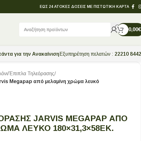
ΕΩΣ 24 ΑΤΟΚΕΣ ΔΟΣΕΙΣ ΜΕ ΠΙΣΤΩΤΙΚΗ ΚΑΡΤΑ
0,00
€
άντα για την Ανακαίνιση
Εξυπηρέτηση πελατών :
22210 844
λόνι
/
Έπιπλα Τηλεόρασης
/
vis Megapap από μελαμίνη χρώμα λευκό
ΌΡΑΣΗΣ JARVIS MEGAPAP ΑΠΌ
ΏΜΑ ΛΕΥΚΌ 180×31,3×58ΕΚ.