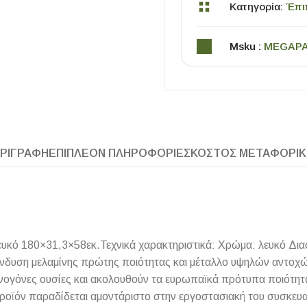
Κατηγορία:
Έπι
Msku :
MEGAP
ΡΙΓΡΑΦΉ
ΕΠΙΠΛΈΟΝ ΠΛΗΡΟΦΟΡΊΕΣ
ΚΌΣΤΟΣ ΜΕΤΑΦΟΡΙ
ΧΡΗΣΙΜΑ
Οδηγός Αγοράς Πλακιδίων
Υπολογισμός Αποστατών -Κλίπς
υκό 180×31,3×58εκ.Τεχνικά χαρακτηριστικά: Χρώμα: λευκό Δια
δυση μελαμίνης πρώτης ποιότητας και μέταλλο υψηλών αντοχών 
κινογόνες ουσίες και ακολουθούν τα ευρωπαϊκά πρότυπα ποιότητ
προϊόν παραδίδεται αμοντάριστο στην εργοστασιακή του συσκευ