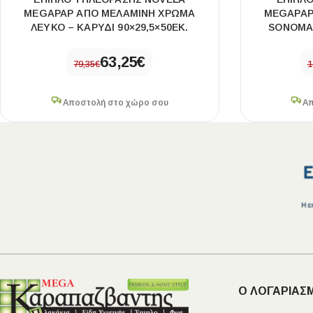
MEGAPAP ΑΠΌ ΜΕΛΑΜΊΝΗ ΧΡΏΜΑ
MEGAPAP
ΛΕΥΚΌ – ΚΑΡΥΔΊ 90×29,5×50ΕΚ.
SONOMA 
63,25
€
79,35
€
1
Αποστολή στο χώρο σου
Απ
Ο ΛΟΓΑΡΙΑΣ