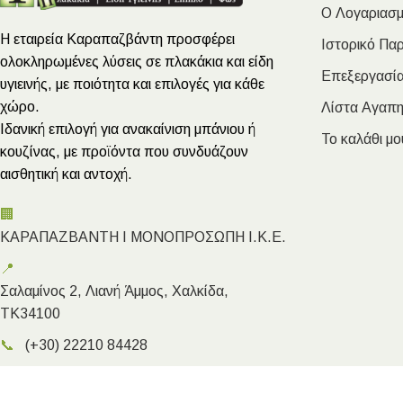
Ο Λογαριασμ
Η εταιρεία Καραπαζβάντη προσφέρει
Ιστορικό Πα
ολοκληρωμένες λύσεις σε πλακάκια και είδη
Επεξεργασία
υγιεινής, με ποιότητα και επιλογές για κάθε
χώρο.
Λίστα Αγαπ
Ιδανική επιλογή για ανακαίνιση μπάνιου ή
Το καλάθι μο
κουζίνας, με προϊόντα που συνδυάζουν
αισθητική και αντοχή.
🏢
ΚΑΡΑΠΑΖΒΑΝΤΗ Ι ΜΟΝΟΠΡΟΣΩΠΗ Ι.Κ.Ε.
📍
Σαλαμίνος 2, Λιανή Άμμος, Χαλκίδα,
ΤΚ34100
📞
(+30) 22210 84428
✉️
info@megakarapazvantis.gr