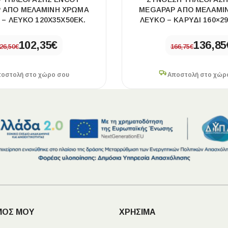
 ΑΠΌ ΜΕΛΑΜΊΝΗ ΧΡΏΜΑ
MEGAPAP ΑΠΌ ΜΕΛΑΜΊ
– ΛΕΥΚΌ 120X35X50ΕΚ.
ΛΕΥΚΌ – ΚΑΡΥΔΊ 160×29
102,35
€
136,85
26,50
€
166,75
€
οστολή στο χώρο σου
Αποστολή στο χώρ
ΜΟΣ ΜΟΥ
ΧΡΗΣΙΜΑ