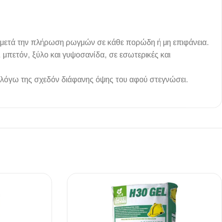
η μετά την πλήρωση ρωγμών σε κάθε πορώδη ή μη επιφάνεια.
 μπετόν, ξύλο και γυψοσανίδα, σε εσωτερικές και
Ι NIGHT LUX MATT 60X120 ΠΡΩΤΗ
ΠΟΙΟΤΗΤΑ
, λόγω της σχεδόν διάφανης όψης του αφού στεγνώσει.
αύρο ματ, μαρμάρινο εφέ, ρεκτιφιέ πλακίδιο πορσελάνης