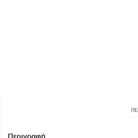
ΕΙΔΟΣ ΠΛΑΚΙΔΙΩΝ
ΥΦΟΣ ΠΛΑΚΙΔΙΩΝ
Κουζίνας
Πέτρα
Εσωτερικού Χώρου
Ξύλο
Εξωτερικού Χώρου
Τσιμέντο
ΠΕ
Ντεκόρ - Μπάνιου
Μάρμαρο
Τοίχου - Δαπέδου Μπάνιου
Πισίνας
Περιγραφή