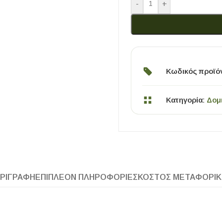
-
+
Κωδικός προϊό
Κατηγορία:
Δομ
ΧΡΗΣΙΜΑ
Οδηγός Αγοράς Πλακιδίων
Υπολογισμός Αποστατών -Κλίπς
ΡΙΓΡΑΦΉ
ΕΠΙΠΛΈΟΝ ΠΛΗΡΟΦΟΡΊΕΣ
ΚΌΣΤΟΣ ΜΕΤΑΦΟΡΙ