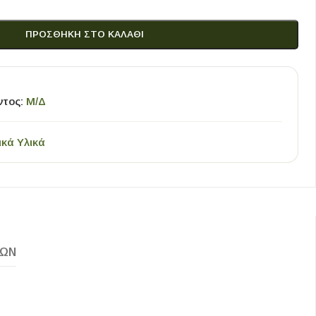
ΠΡΟΣΘΉΚΗ ΣΤΟ ΚΑΛΆΘΙ
ντος:
Μ/Δ
ικά Υλικά
ΚΏΝ