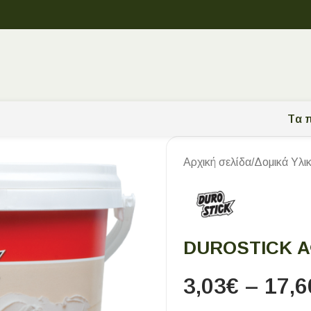
Tα π
Αρχική σελίδα
/
Δομικά Υλι
DUROSTICK 
3,03
€
–
17,6