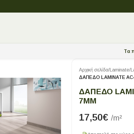
Tα π
Αρχική σελίδα
/
Laminate
/
L
ΔΑΠΕΔΟ LAMINATE AC4
ΔΑΠΕΔΟ LAMI
7MM
17,50
€
/m²