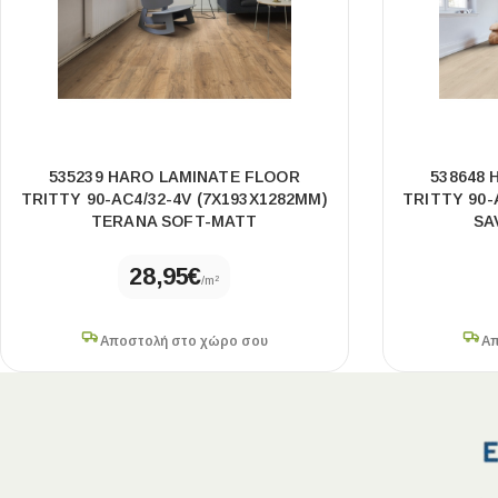
535239 HARO LAMINATE FLOOR
538648
TRITTY 90-AC4/32-4V (7X193X1282MM)
TRITTY 90-
TERANA SOFT-MATT
SA
28,95
€
/m²
Αποστολή στο χώρο σου
Απ