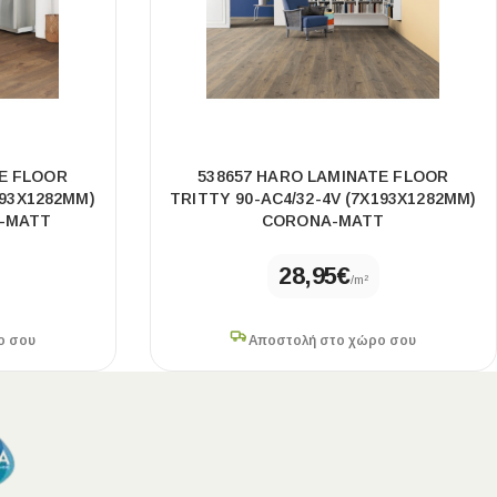
E FLOOR
538657 HARO LAMINATE FLOOR
193X1282MM)
TRITTY 90-AC4/32-4V (7X193X1282MM)
-MATT
CORONA-MATT
28,95
€
/m²
ο σου
Αποστολή στο χώρο σου