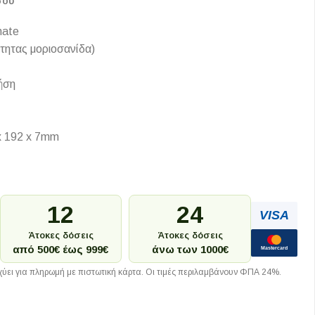
σου
nate
τητας μοριοσανίδα)
ήση
x 192 x 7mm
12
24
VISA
Άτοκες δόσεις
Άτοκες δόσεις
από 500€ έως 999€
άνω των 1000€
Mastercard
ύει για πληρωμή με πιστωτική κάρτα. Οι τιμές περιλαμβάνουν ΦΠΑ 24%.