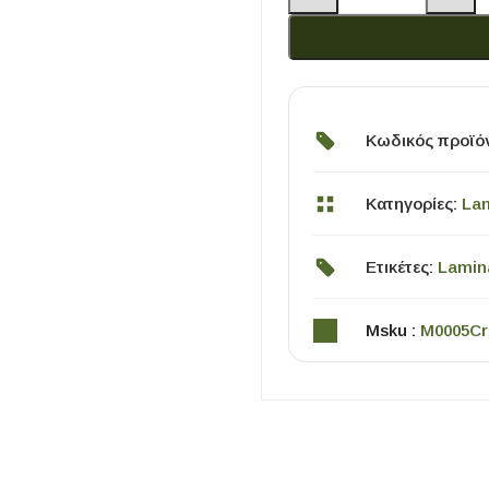
Κωδικός προϊό
Κατηγορίες:
La
ΧΡΗΣΙΜΑ
Ετικέτες:
Lamin
Οδηγός Αγοράς Πλακιδίων
Υπολογισμός Αποστατών -Κλίπς
Msku :
M0005Cr