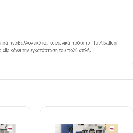
Ι NIGHT LUX MATT 60X120 ΠΡΩΤΗ
ΠΟΙΟΤΗΤΑ
ρά περιβαλλοντικά και κοινωνικά πρότυπα. Το Alsafloor
clip κάνει την εγκατάσταση του πολύ απλή.
αύρο ματ, μαρμάρινο εφέ, ρεκτιφιέ πλακίδιο πορσελάνης