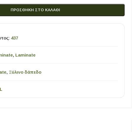
ΠΡΟΣΘΉΚΗ ΣΤΟ ΚΑΛΆΘΙ
ντος:
437
minate
,
Laminate
ate
,
Ξύλινο δάπεδο
L