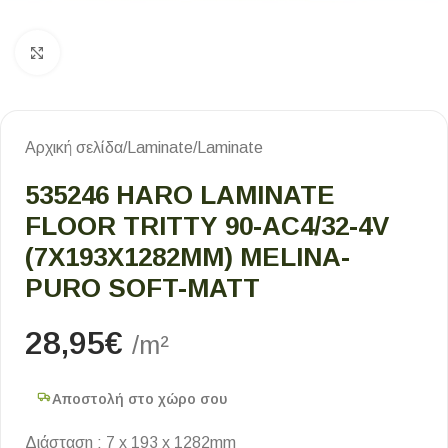
Κλικ για μεγέθυνση
Αρχική σελίδα
/
Laminate
/
Laminate
535246 HARO LAMINATE
FLOOR TRITTY 90-AC4/32-4V
(7X193X1282MM) MELINA-
PURO SOFT-MATT
28,95
€
/m²
Αποστολή στο χώρο σου
Διάσταση : 7 x 193 x 1282mm