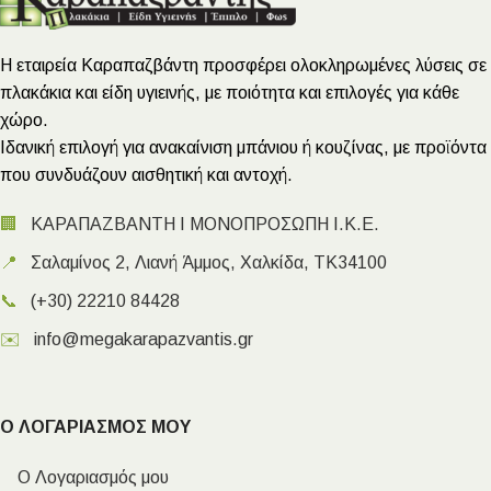
Η εταιρεία Καραπαζβάντη προσφέρει ολοκληρωμένες λύσεις σε
πλακάκια και είδη υγιεινής, με ποιότητα και επιλογές για κάθε
χώρο.
Ιδανική επιλογή για ανακαίνιση μπάνιου ή κουζίνας, με προϊόντα
που συνδυάζουν αισθητική και αντοχή.
🏢
ΚΑΡΑΠΑΖΒΑΝΤΗ Ι ΜΟΝΟΠΡΟΣΩΠΗ Ι.Κ.Ε.
📍
Σαλαμίνος 2, Λιανή Άμμος, Χαλκίδα, ΤΚ34100
📞
(+30) 22210 84428
✉️
info@megakarapazvantis.gr
Ο ΛΟΓΑΡΙΑΣΜΟΣ ΜΟΥ
Ο Λογαριασμός μου