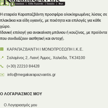
Η εταιρεία Καραπαζβάντη προσφέρει ολοκληρωμένες λύσεις σε
πλακάκια και είδη υγιεινής, με ποιότητα και επιλογές για κάθε
χώρο.
Ιδανική επιλογή για ανακαίνιση μπάνιου ή κουζίνας, με προϊόντα
που συνδυάζουν αισθητική και αντοχή.
🏢
ΚΑΡΑΠΑΖΒΑΝΤΗ Ι ΜΟΝΟΠΡΟΣΩΠΗ Ι.Κ.Ε.
📍
Σαλαμίνος 2, Λιανή Άμμος, Χαλκίδα, ΤΚ34100
📞
(+30) 22210 84428
✉️
info@megakarapazvantis.gr
Ο ΛΟΓΑΡΙΑΣΜΟΣ ΜΟΥ
Ο Λογαριασμός μου