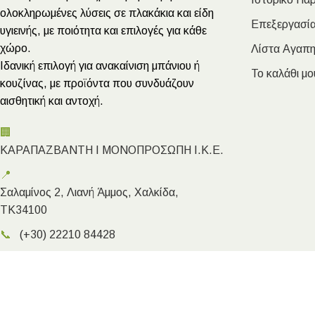
ολοκληρωμένες λύσεις σε πλακάκια και είδη
Επεξεργασία
υγιεινής, με ποιότητα και επιλογές για κάθε
χώρο.
Λίστα Αγαπ
Ιδανική επιλογή για ανακαίνιση μπάνιου ή
Το καλάθι μο
κουζίνας, με προϊόντα που συνδυάζουν
αισθητική και αντοχή.
🏢
ΚΑΡΑΠΑΖΒΑΝΤΗ Ι ΜΟΝΟΠΡΟΣΩΠΗ Ι.Κ.Ε.
📍
Σαλαμίνος 2, Λιανή Άμμος, Χαλκίδα,
ΤΚ34100
📞
(+30) 22210 84428
✉️
info@megakarapazvantis.gr
Megakarapazvantis.gr
- Copyright ©2026 | Created by Kyriak