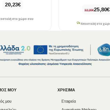
20,23
€
25,80
€
32,20
€
οστολή στο χώρο σου
Αποστολή στο χώρ
ΜΟΣ ΜΟΥ
ΧΡΗΣΙΜΑ
ός μου
Εταιρεία
ραγγελιών
Ανακαίνιση Μπάνιου