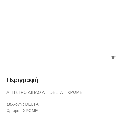
ΠΕ
ΕΙΔΟΣ ΠΛΑΚΙΔΙΩΝ
ΥΦΟΣ ΠΛΑΚΙΔΙΩΝ
Κουζίνας
Πέτρα
Εσωτερικού Χώρου
Ξύλο
Περιγραφή
Εξωτερικού Χώρου
Τσιμέντο
ΑΓΓΙΣΤΡΟ ΔΙΠΛΟ Α – DELTA – ΧΡΩΜΕ
Ντεκόρ - Μπάνιου
Μάρμαρο
Τοίχου - Δαπέδου Μπάνιου
Συλλογή : DELTA
Χρώμα : ΧΡΩΜΕ
Πισίνας