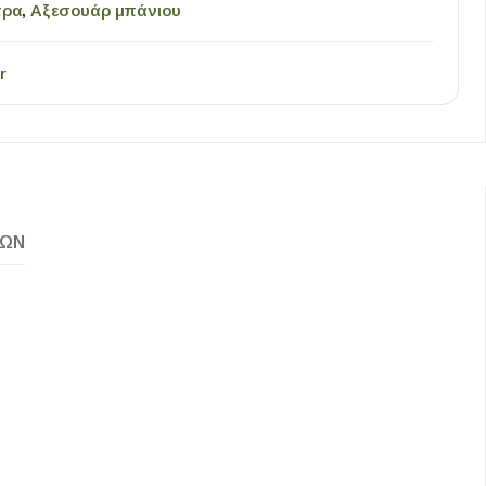
τρα
,
Αξεσουάρ μπάνιου
r
ΚΏΝ