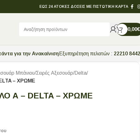
ΕΩΣ 24 ΑΤΟΚΕΣ ΔΟΣΕΙΣ ΜΕ ΠΙΣΤΩΤΙΚΗ ΚΑΡΤΑ
0,00
€
άντα για την Ανακαίνιση
Εξυπηρέτηση πελατών :
22210 844
εσουάρ Μπάνιου
/
Σειρές Αξεσουάρ
/
Delta
/
DELTA – ΧΡΩΜΕ
ΛΟ Α – DELTA – ΧΡΩΜΕ
σου