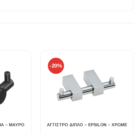
Ι NIGHT LUX MATT 60X120 ΠΡΩΤΗ
ΠΟΙΟΤΗΤΑ
αύρο ματ, μαρμάρινο εφέ, ρεκτιφιέ πλακίδιο πορσελάνης
-20%
MA – ΜΑΥΡΟ
ΑΓΓΙΣΤΡΟ ΔΙΠΛΟ – EPSILON – ΧΡΩΜΕ