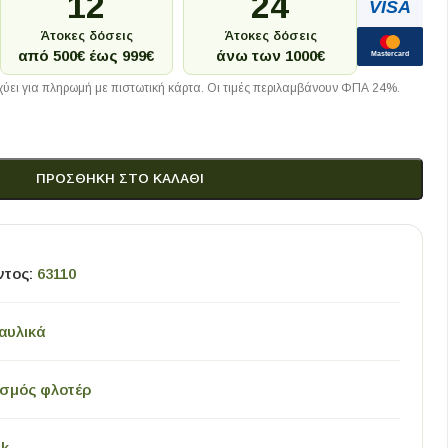
12
24
VISA
Άτοκες δόσεις
Άτοκες δόσεις
από 500€ έως 999€
άνω των 1000€
Mastercard
ύει για πληρωμή με πιστωτική κάρτα. Οι τιμές περιλαμβάνουν ΦΠΑ 24%.
ΠΡΟΣΘΉΚΗ ΣΤΟ ΚΑΛΆΘΙ
ντος:
63110
αυλικά
σμός φλοτέρ
k