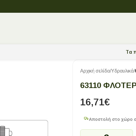
Tα π
Αρχική σελίδα
/
Υδραυλικά
/
63110 ΦΛΟΤΈΡ
16,71
€
Αποστολή στο χώρο 