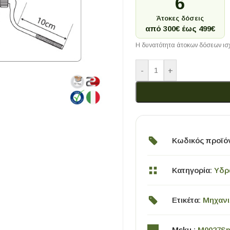
6
Άτοκες δόσεις
από 300€ έως 499€
Η δυνατότητα άτοκων δόσεων ισχ
-
+
Κωδικός προϊό
Κατηγορία:
Υδρ
Ετικέτα:
Μηχανι
Msku :
M0027Sp