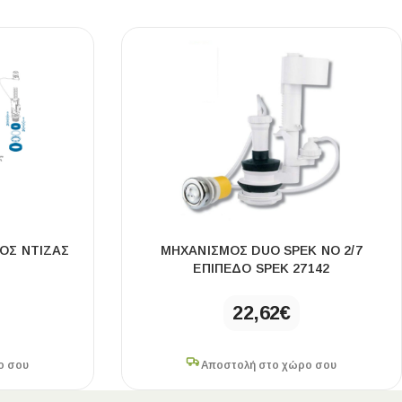
Ι NIGHT LUX MATT 60X120 ΠΡΩΤΗ
ΠΟΙΟΤΗΤΑ
αύρο ματ, μαρμάρινο εφέ, ρεκτιφιέ πλακίδιο πορσελάνης
ΌΣ ΝΤΊΖΑΣ
ΜΗΧΑΝΙΣΜΌΣ DUO SPEK NO 2/7
ΕΠΊΠΕΔΟ SPEK 27142
22,62
€
ο σου
Αποστολή στο χώρο σου