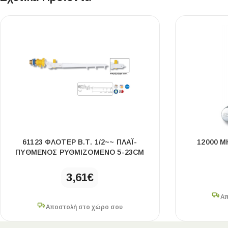
Επένδυσης Τοίχου
Ψηφίδες
Ειδικά Τεμάχια
61123 ΦΛΟΤΈΡ Β.Τ. 1/2~~ ΠΛΆΙ-
12000 Μ
ΠΥΘΜΈΝΟΣ ΡΥΘΜΙΖΌΜΕΝΟ 5-23CM
3,61
€
Απ
Αποστολή στο χώρο σου