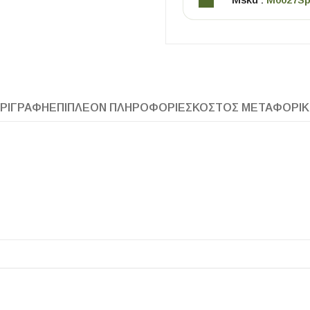
ΡΙΓΡΑΦΉ
ΕΠΙΠΛΈΟΝ ΠΛΗΡΟΦΟΡΊΕΣ
ΚΌΣΤΟΣ ΜΕΤΑΦΟΡΙ
ΧΡΗΣΙΜΑ
Οδηγός Αγοράς Πλακιδίων
Υπολογισμός Αποστατών -Κλίπς