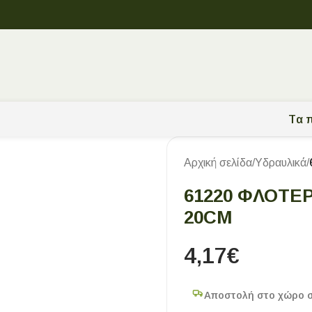
Tα π
Αρχική σελίδα
/
Υδραυλικά
/
61220 ΦΛΟΤΈΡ
20CM
4,17
€
Αποστολή στο χώρο 