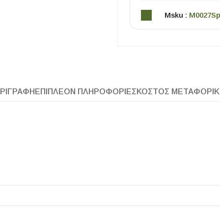
Msku :
M0027Sp
ΡΙΓΡΑΦΉ
ΕΠΙΠΛΈΟΝ ΠΛΗΡΟΦΟΡΊΕΣ
ΚΌΣΤΟΣ ΜΕΤΑΦΟΡΙ