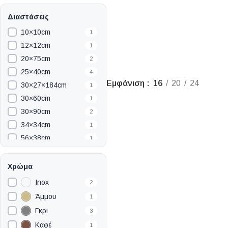
Διαστάσεις
10×10cm
1
12×12cm
1
20×75cm
2
25×40cm
4
Εμφάνιση
16
20
24
30×27×184cm
1
30×60cm
1
30×90cm
2
34×34cm
1
56×38cm
1
58.5×35.3×78cm
1
60×47cm
1
Χρώμα
60×60cm
2
Inox
2
60×120cm
7
Άμμου
1
80×47cm
1
Γκρι
3
160×110cm
1
Καφέ
1