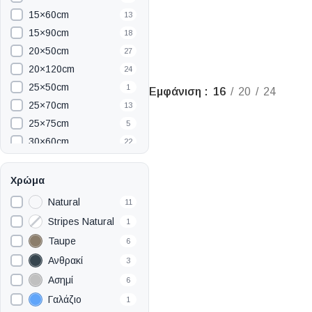
15×60cm
13
15×90cm
18
20×50cm
27
20×120cm
24
25×50cm
1
Εμφάνιση
16
20
24
25×70cm
13
25×75cm
5
30×60cm
22
33×33cm
22
45×45cm
2
Χρώμα
60×60cm
32
Natural
11
60×120cm
33
Stripes Natural
1
Taupe
6
Ανθρακί
3
Ασημί
6
Γαλάζιο
1