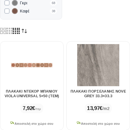
Γκρι
68
Καφέ
38
Κόκκινο
1
Κρεμ / Ιβουάρ
3
Λαδί
1
Λευκό
13
Μαύρο
2
Μπεζ
60
Μπλε
4
Μωβ
18
Πράσινο
7
ΠΛΑΚΑΚΙ ΝΤΕΚΟΡ ΜΠΑΝΙΟΥ
ΠΛΑΚΑΚΙ ΠΟΡΣΕΛΑΝΗΣ NOVE
Ροζ
4
VIOLA UNIVERSAL 5×50 (TEM)
GREY 33.3×33.3
7,92
€
13,97
€
/m2
/τεμ
Αποστολή στο χώρο σου
Αποστολή στο χώρο σου