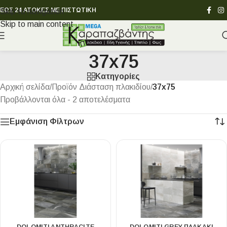
ΕΩΣ 24 ΑΤΟΚΕΣ ΜΕ ΠΙΣΤΩΤΙΚΗ
Skip to navigation
Skip to main content
37x75
Κατηγορίες
Αρχική σελίδα
/
Προϊόν Διάσταση πλακιδίου
/
37x75
Προβάλλονται όλα - 2 αποτελέσματα
Εμφάνιση Φίλτρων