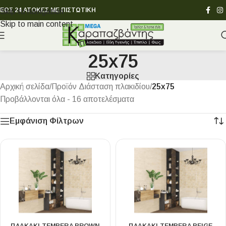
ΕΩΣ 24 ΑΤΟΚΕΣ ΜΕ ΠΙΣΤΩΤΙΚΗ
Skip to navigation
Skip to main content
25x75
Κατηγορίες
Αρχική σελίδα
/
Προϊόν Διάσταση πλακιδίου
/
25x75
Προβάλλονται όλα - 16 αποτελέσματα
Εμφάνιση Φίλτρων