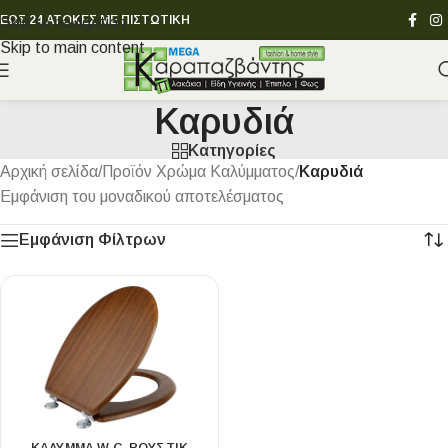
ΕΩΣ 24 ΑΤΟΚΕΣ ΜΕ ΠΙΣΤΩΤΙΚΗ
Skip to navigation
Skip to main content
Καρυδιά
Κατηγορίες
Αρχική σελίδα
/
Προϊόν Χρώμα Καλύμματος
/
Καρυδιά
Εμφάνιση του μοναδικού αποτελέσματος
Εμφάνιση Φίλτρων