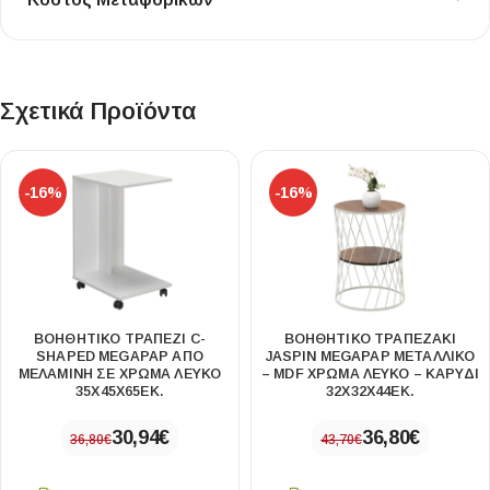
Σχετικά Προϊόντα
-16%
-16%
ΒΟΗΘΗΤΙΚΌ ΤΡΑΠΈΖΙ C-
ΒΟΗΘΗΤΙΚΌ ΤΡΑΠΕΖΆΚΙ
SHAPED MEGAPAP ΑΠΌ
JASPIN MEGAPAP ΜΕΤΑΛΛΙΚΌ
ΜΕΛΑΜΊΝΗ ΣΕ ΧΡΏΜΑ ΛΕΥΚΌ
– MDF ΧΡΏΜΑ ΛΕΥΚΌ – ΚΑΡΥΔΊ
35X45X65ΕΚ.
32X32X44ΕΚ.
30,94
€
36,80
€
36,80
€
43,70
€