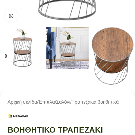
Κλικ για μεγέθυνση
Αρχική σελίδα
/
Έπιπλα
/
Σαλόνι
/
Τραπεζάκια βοηθητικά
ΒΟΗΘΗΤΙΚΌ ΤΡΑΠΕΖΆΚΙ