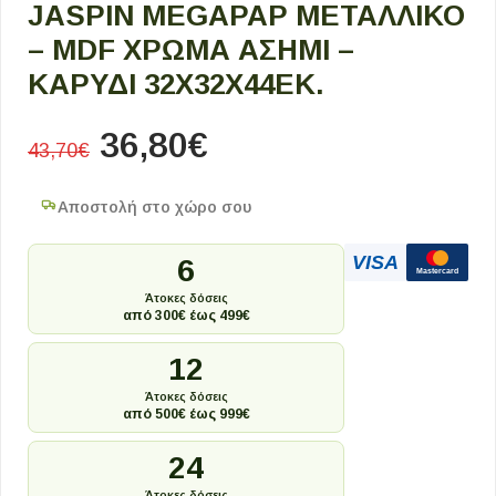
JASPIN MEGAPAP ΜΕΤΑΛΛΙΚΌ
– MDF ΧΡΏΜΑ ΑΣΗΜΊ –
ΚΑΡΥΔΊ 32X32X44ΕΚ.
36,80
€
43,70
€
Αποστολή στο χώρο σου
VISA
6
Mastercard
Άτοκες δόσεις
από 300€ έως 499€
12
Άτοκες δόσεις
από 500€ έως 999€
24
Άτοκες δόσεις