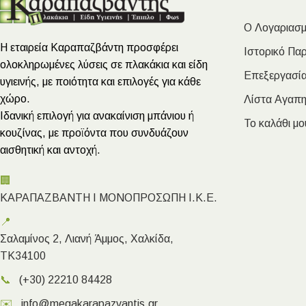
Ο Λογαριασμ
Η εταιρεία Καραπαζβάντη προσφέρει
Ιστορικό Πα
ολοκληρωμένες λύσεις σε πλακάκια και είδη
Επεξεργασία
υγιεινής, με ποιότητα και επιλογές για κάθε
χώρο.
Λίστα Αγαπ
Ιδανική επιλογή για ανακαίνιση μπάνιου ή
Το καλάθι μο
κουζίνας, με προϊόντα που συνδυάζουν
αισθητική και αντοχή.
🏢
ΚΑΡΑΠΑΖΒΑΝΤΗ Ι ΜΟΝΟΠΡΟΣΩΠΗ Ι.Κ.Ε.
📍
Σαλαμίνος 2, Λιανή Άμμος, Χαλκίδα,
ΤΚ34100
📞
(+30) 22210 84428
✉️
info@megakarapazvantis.gr