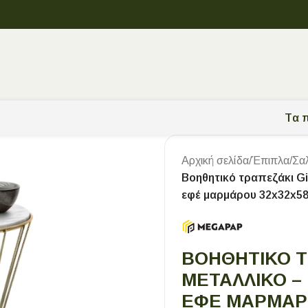
Tα π
Αρχική σελίδα
/
Έπιπλα
/
Σα
Βοηθητικό τραπεζάκι G
εφέ μαρμάρου 32x32x58
ΒΟΗΘΗΤΙΚΌ Τ
ΜΕΤΑΛΛΙΚΌ –
ΕΦΈ ΜΑΡΜΆΡΟ