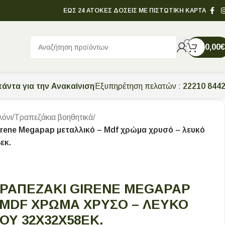
ΕΩΣ 24 ΑΤΟΚΕΣ ΔΟΣΕΙΣ ΜΕ ΠΙΣΤΩΤΙΚΗ ΚΑΡΤΑ
0,00
€
άντα για την Ανακαίνιση
Εξυπηρέτηση πελατών :
22210 844
λόνι
/
Τραπεζάκια βοηθητικά
/
irene Megapap μεταλλικό – Mdf χρώμα χρυσό – λευκό
εκ.
ΡΑΠΕΖΆΚΙ GIRENE MEGAPAP
 MDF ΧΡΏΜΑ ΧΡΥΣΌ – ΛΕΥΚΌ
Υ 32X32X58ΕΚ.