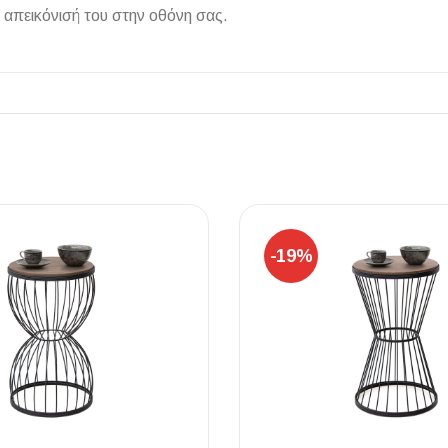
 απεικόνισή του στην οθόνη σας.
ΠΛΑΚΑΚ
Μοντέρνο μ
ΔΕΣ ΤΟ
-19%