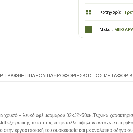
Κατηγορία:
Τρα
Msku :
MEGAP
ΧΡΗΣΙΜΑ
ΡΙΓΡΑΦΉ
ΕΠΙΠΛΈΟΝ ΠΛΗΡΟΦΟΡΊΕΣ
ΚΌΣΤΟΣ ΜΕΤΑΦΟΡΙ
Οδηγός Αγοράς Πλακιδίων
Υπολογισμός Αποστατών -Κλίπς
α χρυσό – λευκό εφέ μαρμάρου 32x32x58εκ.Τεχνικά χαρακτηρισ
 εξαιρετικής ποιότητας και μέταλλο υψηλών αντοχών στη φθορά 
ο στην εργοστασιακή του συσκευασία και με αναλυτικό οδηγό 