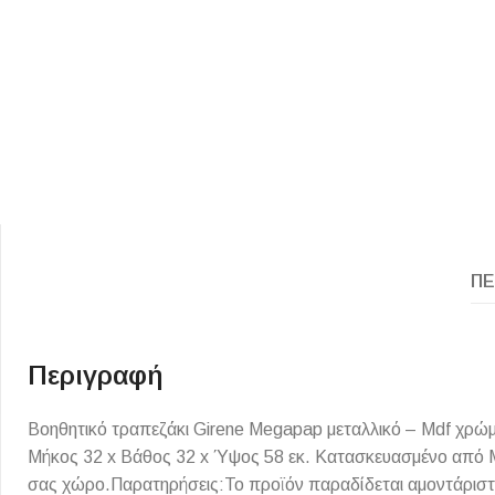
ΕΙΔΟΣ ΠΛΑΚΙΔΙΩΝ
ΥΦΟΣ ΠΛΑΚΙΔΙΩΝ
ΠΕ
Κουζίνας
Πέτρα
Εσωτερικού Χώρου
Ξύλο
Εξωτερικού Χώρου
Τσιμέντο
Περιγραφή
Ντεκόρ - Μπάνιου
Μάρμαρο
Βοηθητικό τραπεζάκι Girene Megapap μεταλλικό – Mdf χρώμ
Τοίχου - Δαπέδου Μπάνιου
Μήκος 32 x Βάθος 32 x Ύψος 58 εκ. Κατασκευασμένο από Mdf
Πισίνας
σας χώρο.Παρατηρήσεις:Το προϊόν παραδίδεται αμοντάριστ