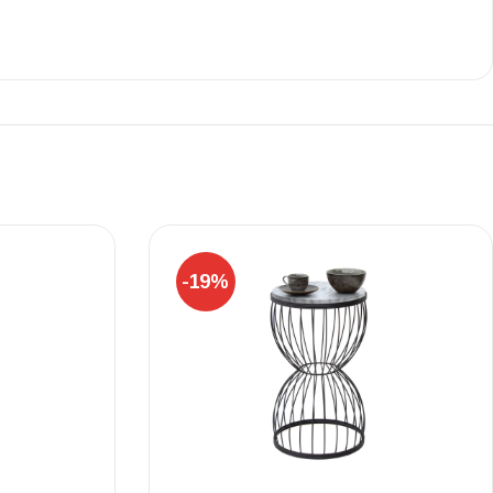
Ι NIGHT LUX MATT 60X120 ΠΡΩΤΗ
ΠΟΙΟΤΗΤΑ
αύρο ματ, μαρμάρινο εφέ, ρεκτιφιέ πλακίδιο πορσελάνης
-19%