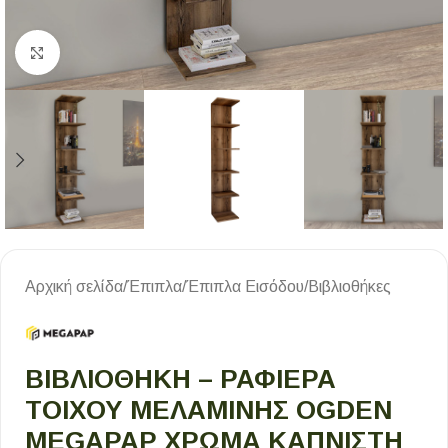
Κλικ για μεγέθυνση
Αρχική σελίδα
/
Έπιπλα
/
Έπιπλα Εισόδου
/
Βιβλιοθήκες
ΒΙΒΛΙΟΘΉΚΗ – ΡΑΦΙΈΡΑ
ΤΟΊΧΟΥ ΜΕΛΑΜΊΝΗΣ OGDEN
MEGAPAP ΧΡΏΜΑ ΚΑΠΝΙΣΤΉ