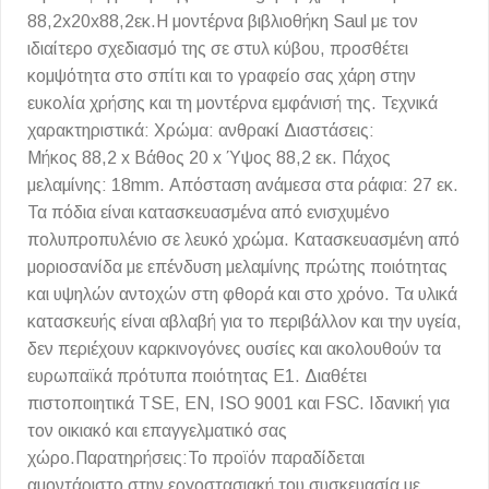
88,2x20x88,2εκ.Η μοντέρνα βιβλιοθήκη Saul με τον
ιδιαίτερο σχεδιασμό της σε στυλ κύβου, προσθέτει
κομψότητα στο σπίτι και το γραφείο σας χάρη στην
ευκολία χρήσης και τη μοντέρνα εμφάνισή της. Τεχνικά
χαρακτηριστικά: Χρώμα: ανθρακί Διαστάσεις:
Μήκος 88,2 x Βάθος 20 x Ύψος 88,2 εκ. Πάχος
μελαμίνης: 18mm. Απόσταση ανάμεσα στα ράφια: 27 εκ.
Τα πόδια είναι κατασκευασμένα από ενισχυμένο
πολυπροπυλένιο σε λευκό χρώμα. Κατασκευασμένη από
μοριοσανίδα με επένδυση μελαμίνης πρώτης ποιότητας
και υψηλών αντοχών στη φθορά και στο χρόνο. Τα υλικά
κατασκευής είναι αβλαβή για το περιβάλλον και την υγεία,
δεν περιέχουν καρκινογόνες ουσίες και ακολουθούν τα
ευρωπαϊκά πρότυπα ποιότητας Ε1. Διαθέτει
πιστοποιητικά TSE, EN, ISO 9001 και FSC. Ιδανική για
τον οικιακό και επαγγελματικό σας
χώρο.Παρατηρήσεις:Το προϊόν παραδίδεται
αμοντάριστο στην εργοστασιακή του συσκευασία με