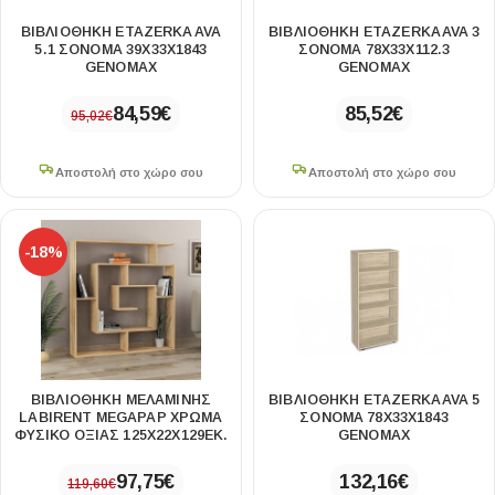
ΒΙΒΛΙΟΘΉΚΗ ETAZERKA AVA
ΒΙΒΛΙΟΘΉΚΗ ETAZERKA AVA 3
5.1 ΣΌΝΟΜΑ 39X33X1843
ΣΌΝΟΜΑ 78X33X112.3
GENOMAX
GENOMAX
84,59
€
85,52
€
95,02
€
Αποστολή στο χώρο σου
Αποστολή στο χώρο σου
-18%
ΒΙΒΛΙΟΘΉΚΗ ΜΕΛΑΜΊΝΗΣ
ΒΙΒΛΙΟΘΉΚΗ ETAZERKA AVA 5
LABIRENT MEGAPAP ΧΡΏΜΑ
ΣΌΝΟΜΑ 78X33X1843
ΦΥΣΙΚΌ ΟΞΙΆΣ 125X22X129ΕΚ.
GENOMAX
97,75
€
132,16
€
119,60
€