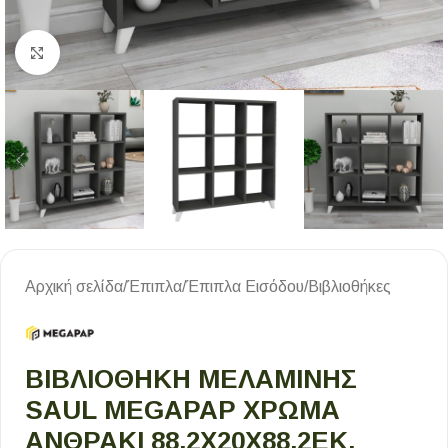
Κλικ για μεγέθυνση
Αρχική σελίδα
/
Έπιπλα
/
Έπιπλα Εισόδου
/
Βιβλιοθήκες
ΒΙΒΛΙΟΘΉΚΗ ΜΕΛΑΜΊΝΗΣ
SAUL MEGAPAP ΧΡΏΜΑ
ΑΝΘΡΑΚΊ 88,2X20X88,2ΕΚ.