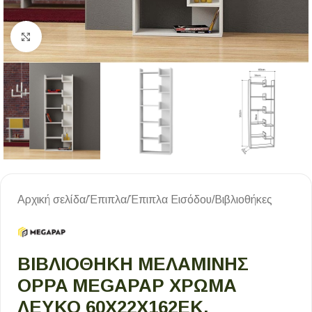
Κλικ για μεγέθυνση
Αρχική σελίδα
/
Έπιπλα
/
Έπιπλα Εισόδου
/
Βιβλιοθήκες
ΒΙΒΛΙΟΘΉΚΗ ΜΕΛΑΜΊΝΗΣ
OPPA MEGAPAP ΧΡΏΜΑ
ΛΕΥΚΌ 60X22X162ΕΚ.