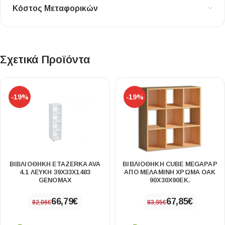
Κόστος Μεταφορικών
Σχετικά Προϊόντα
-19%
-19%
ΒΙΒΛΙΟΘΉΚΗ ETAZERKA AVA
ΒΙΒΛΙΟΘΉΚΗ CUBE MEGAPAP
4.1 ΛΕΥΚΉ 39X33X1483
ΑΠΌ ΜΕΛΑΜΊΝΗ ΧΡΏΜΑ OAK
GENOMAX
90X30X90ΕΚ.
66,79
€
67,85
€
82,06
€
83,95
€